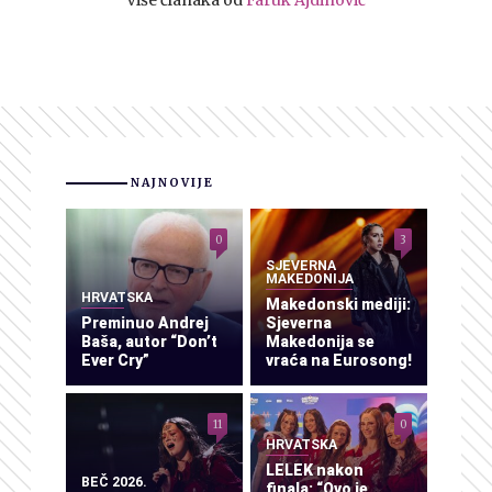
NAJNOVIJE
0
3
SJEVERNA
MAKEDONIJA
HRVATSKA
Makedonski mediji:
Preminuo Andrej
Sjeverna
Baša, autor “Don’t
Makedonija se
Ever Cry”
vraća na Eurosong!
11
0
HRVATSKA
LELEK nakon
BEČ 2026.
finala: “Ovo je