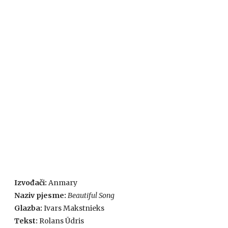
Izvođači:
Anmary
Naziv pjesme:
Beautiful Song
Glazba:
Ivars Makstnieks
Tekst:
Rolans Ūdris