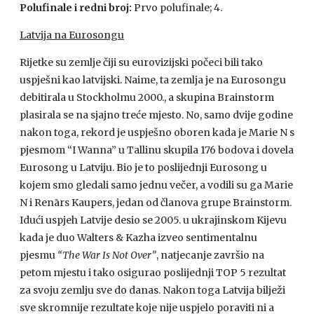
Polufinale i redni broj:
Prvo polufinale; 4.
Latvija na Eurosongu
Rijetke su zemlje čiji su eurovizijski počeci bili tako
uspješni kao latvijski. Naime, ta zemlja je na Eurosongu
debitirala u Stockholmu 2000., a skupina Brainstorm
plasirala se na sjajno treće mjesto. No, samo dvije godine
nakon toga, rekord je uspješno oboren kada je Marie N s
pjesmom “I Wanna” u Tallinu skupila 176 bodova i dovela
Eurosong u Latviju. Bio je to poslijednji Eurosong u
kojem smo gledali samo jednu večer, a vodili su ga Marie
N i Renārs Kaupers, jedan od članova grupe Brainstorm.
Idući uspjeh Latvije desio se 2005. u ukrajinskom Kijevu
kada je duo Walters & Kazha izveo sentimentalnu
pjesmu
“The War Is Not Over”
, natjecanje završio na
petom mjestu i tako osigurao poslijednji
TOP
5 rezultat
za svoju zemlju sve do danas. Nakon toga Latvija bilježi
sve skromnije rezultate koje nije uspjelo poraviti ni a