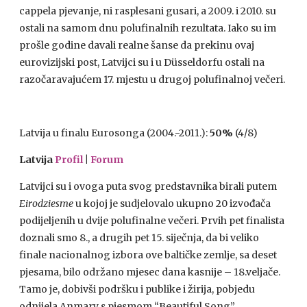
cappela pjevanje, ni rasplesani gusari, a 2009. i 2010. su
ostali na samom dnu polufinalnih rezultata. Iako su im
prošle godine davali realne šanse da prekinu ovaj
eurovizijski post, Latvijci su i u Düsseldorfu ostali na
razočaravajućem 17. mjestu u drugoj polufinalnoj večeri.
Latvija u finalu Eurosonga (2004.-2011.):
50%
(4/8)
Latvija
Profil
|
Forum
Latvijci su i ovoga puta svog predstavnika birali putem
Eirodziesme
u kojoj je sudjelovalo ukupno 20 izvođača
podijeljenih u dvije polufinalne večeri. Prvih pet finalista
doznali smo 8., a drugih pet 15. siječnja, da bi veliko
finale nacionalnog izbora ove baltičke zemlje, sa deset
pjesama, bilo održano mjesec dana kasnije – 18.veljače.
Tamo je, dobivši podršku i publike i žirija, pobjedu
odnijela Anmary s pjesmom “Beautiful Song”.