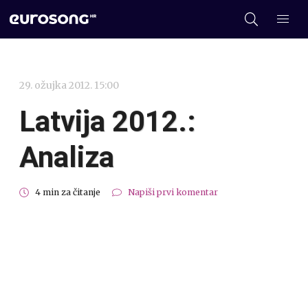
29. ožujka 2012. 15:00
Latvija 2012.:
Analiza
4 min za čitanje
Napiši prvi komentar