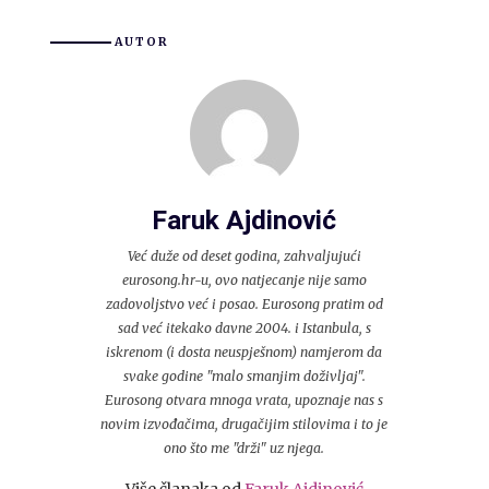
AUTOR
Faruk Ajdinović
Već duže od deset godina, zahvaljujući
eurosong.hr-u, ovo natjecanje nije samo
zadovoljstvo već i posao. Eurosong pratim od
sad već itekako davne 2004. i Istanbula, s
iskrenom (i dosta neuspješnom) namjerom da
svake godine "malo smanjim doživljaj".
Eurosong otvara mnoga vrata, upoznaje nas s
novim izvođačima, drugačijim stilovima i to je
ono što me "drži" uz njega.
Više članaka od
Faruk Ajdinović