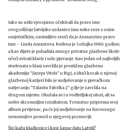
Iako su neki vjerojatno očekivali da pravo ime
ovogodišnje latvijske uzdanice ima neke veze s onim
umjetničkim, zanimljivo zvuči da je Anmaryino pravo
ime – Linda Amantova. Rođena je 3.ožujka 1980. godine,
a kao dijete je pohađala mnoge privatne glazbene škole
učeći svirati klavir i solo pjevanje. Kao jedan od najboljih
studenata u klasi završila je prestižnu glazbenu
akademiju “Jāzeps Vītols” u Rigi, a idući korak u njenoj
glazbenoj karijeri bilo je sudjelovanje u pjevačkom
natjecanju “Talantu Fabrika 2” gdje je završila na
drugom mjestu. Okušala se i u voditeljskoj ulozi, ali sa
nešto skromnijim rezultatom. Trenutno priprema svoj
album prvijenac, pa će joj sudjelovanje na Eurosongu
nesumnjivo pomoći u njegovoj promociji.
Što kažu kladionice i koje šanse daju Latviji?