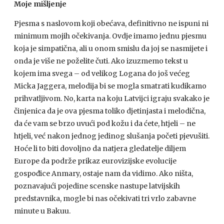
Moje mišljenje
Pjesma s naslovom koji obećava, definitivno ne ispuni ni
minimum mojih očekivanja. Ovdje imamo jednu pjesmu
koja je simpatična, ali u onom smislu da joj se nasmijete i
onda je više ne poželite čuti. Ako izuzmemo tekst u
kojem ima svega – od velikog Logana do još većeg
Micka Jaggera, melodija bi se mogla smatrati kudikamo
prihvatljivom. No, karta na koju Latvijci igraju svakako je
činjenica da je ova pjesma toliko djetinjasta i melodična,
da će vam se brzo uvući pod kožu i da ćete, htjeli – ne
htjeli, već nakon jednog jedinog slušanja početi pjevušiti.
Hoće li to biti dovoljno da natjera gledatelje diljem
Europe da podrže prikaz eurovizijske evolucije
gospođice Anmary, ostaje nam da vidimo. Ako ništa,
poznavajući pojedine scenske nastupe latvijskih
predstavnika, mogle bi nas očekivati tri vrlo zabavne
minute u Bakuu.