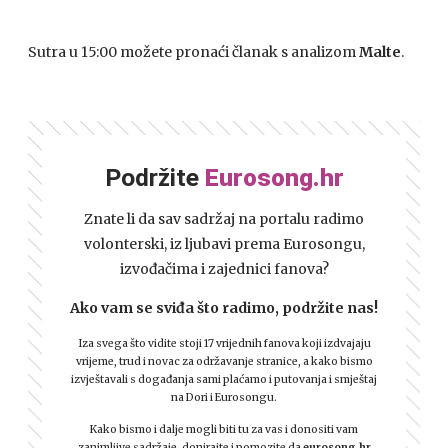
Sutra u 15:00 možete pronaći članak s analizom
Malte
.
Podržite
Eurosong.hr
Znate li da sav sadržaj na portalu radimo
volonterski, iz ljubavi prema Eurosongu,
izvođačima i zajednici fanova?
Ako vam se sviđa što radimo, podržite nas!
Iza svega što vidite stoji 17 vrijednih fanova koji izdvajaju
vrijeme, trud i novac za održavanje stranice, a kako bismo
izvještavali s događanja sami plaćamo i putovanja i smještaj
na Dori i Eurosongu.
Kako bismo i dalje mogli biti tu za vas i donositi vam
zanimljive sadržaje, donirajte i pomozite da
eurosong.hr