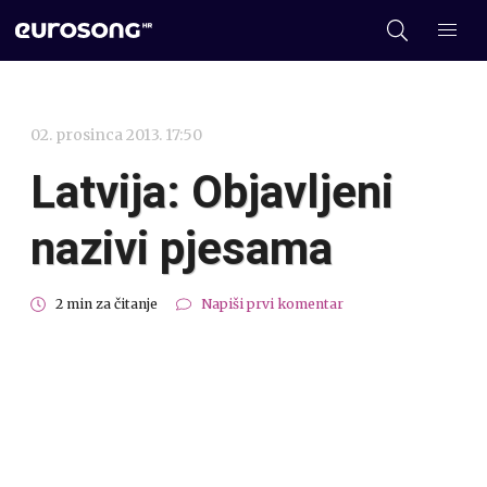
02. prosinca 2013. 17:50
Latvija: Objavljeni
nazivi pjesama
2 min za čitanje
Napiši prvi komentar