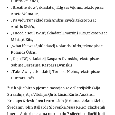
Guntis Veilands,
„Breathe slow”, skladatelj Edgars Viļums, tekstopisac
Anete Volmane,
„Pa vidu Tu”, skladatelj Andris Kivičs, tekstopisac
Andris Kivičs,
„I need a soul-twin”, skladatelj Mārtiņš Kits, tekstopisac
Mārtiņš Kits,
„What if it was”, skladatelj Rolands Ūdris, tekstopisac
Rolands Ūdris,
„Dejo Tā”, skladatelj Kaspars Dvinskis, tekstopisac
Sabīne Berezina, Kaspars Dvinskis,
„Take Away”, skladatelj Tomass Kleins, tekstopisac
Guntars Račs.
Žiri koji je birao pjesme, sastojao se od latvijskih (Aija
Strazdiņa, Aija Vītoliņa, Ģirts Lūsis, Kārlis Auzāns i
Kristaps Krievkalns) i europskih (Britanac Adam Klein,
Šveđanin John Ballard i Slovenka Maja Keuc) glazbenih
imena. Autori pjesama moraju do 7. siječnja odlučiti koji