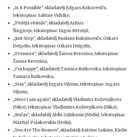
„Is It Possible”, skladatelj Edgars Kokorevičs,
tekstopisac Sabīne Vidriķe,
„Pēdējā vēstule”, skladatelj Artūrs
Šingirejs, tekstopisac Ingus Bērziņš,
„Just Stop”, skladatelj Ruslans Kuksinovičs, Oskars
Deigelis, tekstopisac Oskars Deigelis,
„Pressure”, skladatelj Žanna Berezina, tekstopisac
Žanna Berezina,
„I’m happy”, skladatelj Tamāra Rutkovska, tekstopisac
Tamāra Rutkovska,
„Stay”, skladatelj Ingars Viļums, tekstopisac Ingars
Viļums,
„Here I am again”, skladatelj Vladimirs Koževņikovs
(Niko), tekstopisac Vladimtirs Koževņikovs (Niko),
„Bučas”, skladatelj Aldis Zaļūksnis (Midis), tekstopisac
Mārtiņš Poļakovskis (Holis),
„You Are The Reason”, skladatelj Katrine Lukins, Kārlis