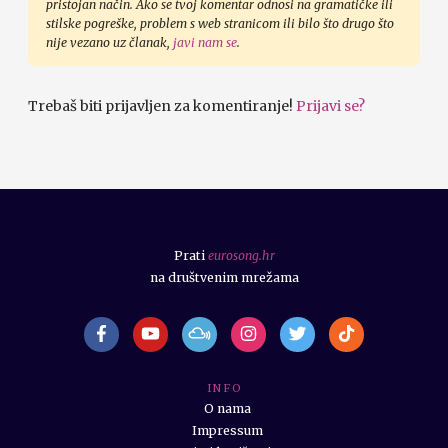
pristojan način. Ako se tvoj komentar odnosi na gramatičke ili
stilske pogreške, problem s web stranicom ili bilo što drugo što
nije vezano uz članak,
javi nam se
.
Trebaš biti prijavljen za komentiranje!
Prijavi se?
Prati
eurosong.hr
na društvenim mrežama
I N F O
O nama
Impressum