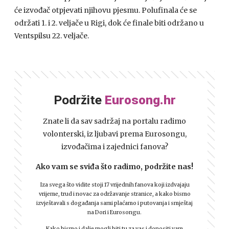
će izvođač otpjevati njihovu pjesmu. Polufinala će se
održati 1. i 2. veljače u Rigi, dok će finale biti održano u
Ventspilsu 22. veljače.
Podržite
Eurosong.hr
Znate li da sav sadržaj na portalu radimo
volonterski, iz ljubavi prema Eurosongu,
izvođačima i zajednici fanova?
Ako vam se sviđa što radimo, podržite nas!
Iza svega što vidite stoji 17 vrijednih fanova koji izdvajaju
vrijeme, trud i novac za održavanje stranice, a kako bismo
izvještavali s događanja sami plaćamo i putovanja i smještaj
na Dori i Eurosongu.
Kako bismo i dalje mogli biti tu za vas i donositi vam