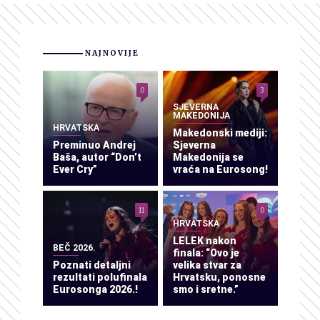
NAJNOVIJE
0
3
SJEVERNA
MAKEDONIJA
HRVATSKA
Makedonski mediji:
Preminuo Andrej
Sjeverna
Baša, autor “Don’t
Makedonija se
Ever Cry”
vraća na Eurosong!
11
0
HRVATSKA
LELEK nakon
BEČ 2026.
finala: “Ovo je
Poznati detaljni
velika stvar za
rezultati polufinala
Hrvatsku, ponosne
Eurosonga 2026.!
smo i sretne.”