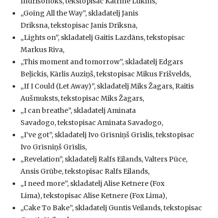
Indrišonoks, tekstopisac Katrine Lukins,
„Going All the Way”, skladatelj Janis
Driksna, tekstopisac Janis Driksna,
„Lights on”, skladatelj Gaitis Lazdāns, tekstopisac
Markus Riva,
„This moment and tomorrow”, skladatelj Edgars
Beļickis, Kārlis Auziņš, tekstopisac Mikus Frišvelds,
„If I Could (Let Away)”, skladatelj Miks Žagars, Raitis
Aušmuksts, tekstopisac Miks Žagars,
„I can breathe”, skladatelj Aminata
Savadogo, tekstopisac Aminata Savadogo,
„I’ve got”, skladatelj Ivo Grīsniņš Grīslis, tekstopisac
Ivo Grīsniņš Grīslis,
„Revelation”, skladatelj Ralfs Eilands, Valters Pūce,
Ansis Grūbe, tekstopisac Ralfs Eilands,
„I need more”, skladatelj Alise Ketnere (Fox
Lima), tekstopisac Alise Ketnere (Fox Lima),
„Cake To Bake”, skladatelj Guntis Veilands, tekstopisac