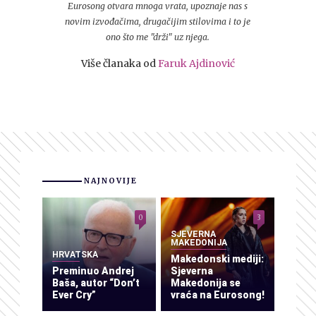
Eurosong otvara mnoga vrata, upoznaje nas s
novim izvođačima, drugačijim stilovima i to je
ono što me "drži" uz njega.
Više članaka od
Faruk Ajdinović
NAJNOVIJE
0
3
SJEVERNA
MAKEDONIJA
HRVATSKA
Makedonski mediji:
Preminuo Andrej
Sjeverna
Baša, autor “Don’t
Makedonija se
Ever Cry”
vraća na Eurosong!