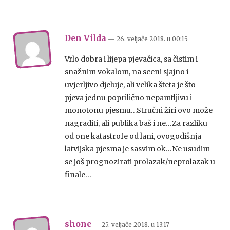
Den Vilda
— 26. veljače 2018.
u
00:15
Vrlo dobra i lijepa pjevačica, sa čistim i
snažnim vokalom, na sceni sjajno i
uvjerljivo djeluje, ali velika šteta je što
pjeva jednu poprilično nepamtljivu i
monotonu pjesmu…Stručni žiri ovo može
nagraditi, ali publika baš i ne…Za razliku
od one katastrofe od lani, ovogodišnja
latvijska pjesma je sasvim ok…Ne usudim
se još prognozirati prolazak/neprolazak u
finale…
shone
— 25. veljače 2018.
u
13:17