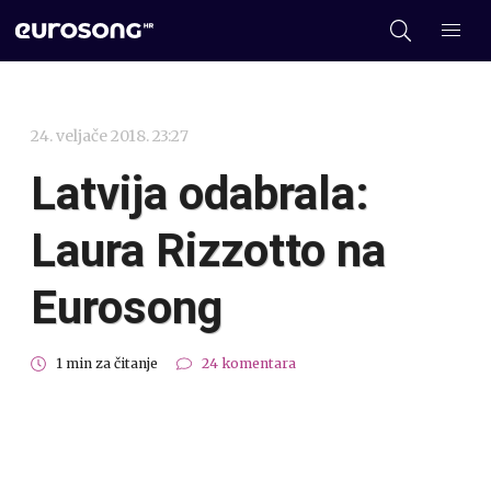
24. veljače 2018. 23:27
Latvija odabrala:
Laura Rizzotto na
Eurosong
1 min za čitanje
24 komentara