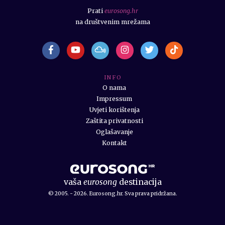
Prati
eurosong.hr
na društvenim mrežama
I N F O
O nama
Impressum
Uvjeti korištenja
Zaštita privatnosti
Oglašavanje
Kontakt
vaša
eurosong
destinacija
© 2005. - 2026. Eurosong.hr. Sva prava pridržana.