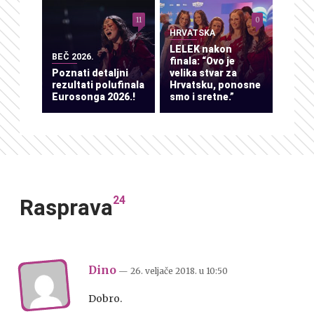
11
0
HRVATSKA
LELEK nakon
BEČ 2026.
finala: “Ovo je
Poznati detaljni
velika stvar za
rezultati polufinala
Hrvatsku, ponosne
Eurosonga 2026.!
smo i sretne.”
24
Rasprava
Dino
— 26. veljače 2018.
u
10:50
Dobro.