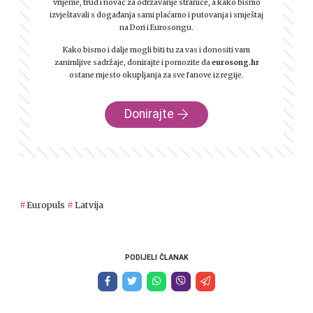
vrijeme, trud i novac za održavanje stranice, a kako bismo
izvještavali s događanja sami plaćamo i putovanja i smještaj
na Dori i Eurosongu.
Kako bismo i dalje mogli biti tu za vas i donositi vam
zanimljive sadržaje, donirajte i pomozite da
eurosong.hr
ostane mjesto okupljanja za sve fanove iz regije.
Donirajte
Europuls
Latvija
PODIJELI ČLANAK