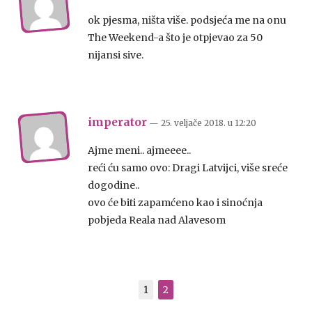
ok pjesma, ništa više. podsjeća me na onu
The Weekend-a što je otpjevao za 50
nijansi sive.
imperator
— 25. veljače 2018.
u
12:20
Ajme meni.. ajmeeee..
reći ću samo ovo: Dragi Latvijci, više sreće
dogodine..
ovo će biti zapamćeno kao i sinoćnja
pobjeda Reala nad Alavesom
1
2