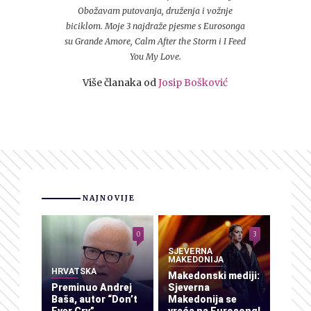
Obožavam putovanja, druženja i vožnje
biciklom. Moje 3 najdraže pjesme s Eurosonga
su Grande Amore, Calm After the Storm i I Feed
You My Love.
Više članaka od
Josip Bošković
NAJNOVIJE
0
3
SJEVERNA
MAKEDONIJA
HRVATSKA
Makedonski mediji:
Preminuo Andrej
Sjeverna
Baša, autor “Don’t
Makedonija se
Ever Cry”
vraća na Eurosong!