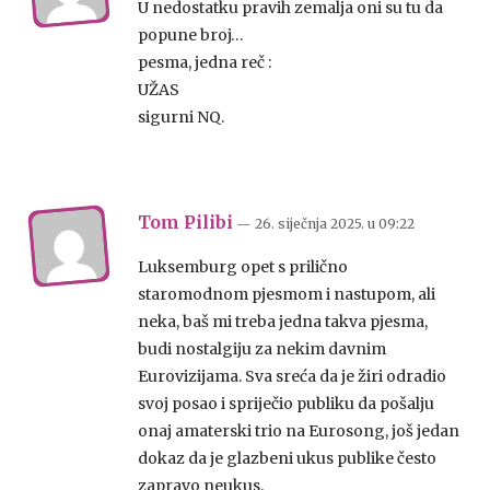
U nedostatku pravih zemalja oni su tu da
popune broj…
pesma, jedna reč :
UŽAS
sigurni NQ.
Tom Pilibi
— 26. siječnja 2025.
u
09:22
Luksemburg opet s prilično
staromodnom pjesmom i nastupom, ali
neka, baš mi treba jedna takva pjesma,
budi nostalgiju za nekim davnim
Eurovizijama. Sva sreća da je žiri odradio
svoj posao i spriječio publiku da pošalju
onaj amaterski trio na Eurosong, još jedan
dokaz da je glazbeni ukus publike često
zapravo neukus.