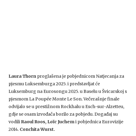
Laura Thorn
proglašena je pobjednicom Natjecanja za
pjesmu Luksemburga 2025. i predstavljat će
Luksemburg na Eurosongu 2025. u Baselu u Švicarskoj s
pjesmom La Poupée Monte Le Son. Večerašnje finale
odvijalo se u prestižnom Rockhalu u Esch-sur-Alzetteu,
gdje se osam izvođača borilo za pobjedu. Događaj su
vodili
Raoul Roos, Loïc Juchem
i pobjednica Eurovizije
2014.
Conchita Wurst.