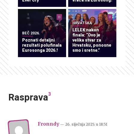
11
0
HRVATSKA
LELEK nakon
BEČ 2026.
finala: “Ovo je
Poznati detaljni
velika stvar za
rezultati polufinala
Hrvatsku, ponosne
Eurosonga 2026.!
smo i sretne.”
3
Rasprava
Fronndy
— 26. siječnja 2025.
u
18:51