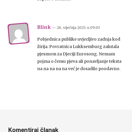
Blink
— 26. siječnja 2025.
u
09:03
Pobjednica publike uvjerljivo zadnja kod
žirija. Povratnica Lukksemburg zalutala
pjesmom za Djeciji Eurosong. Nemam
pojma o čemu pjeva ali ponavljanje teksta
na na na na na već je dosadilo poodavno.
Komentiraj članak