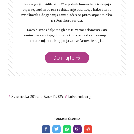
Iza svega što vidite stoji 17 vrijednih fanova koji izdvajaju
vrijeme, trud i novac za održavanje stranice, a kako bismo
izvještavali s događanja sami plaćamo i putovanja i smještaj
na Dori i Eurosongu.
Kako bismo i dalje mogli biti tu za vas i donositi vam
zanimljive sadržaje, donirajte i pomozite da
eurosong.hr
ostane mjesto okupljanja za sve fanove iz regije.
Donirajte
Švicarska 2025.
Basel 2025.
Luksemburg
PODIJELI ČLANAK