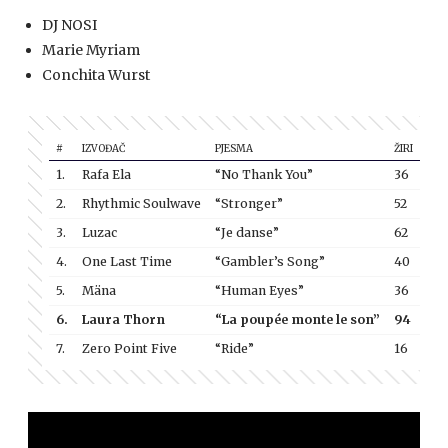
DJ NOSI
Marie Myriam
Conchita Wurst
#
IZVOĐAČ
PJESMA
ŽIRI
PUB
1.
Rafa Ela
“No Thank You”
36
17
2.
Rhythmic Soulwave
“Stronger”
52
29
3.
Luzac
“Je danse”
62
31
4.
One Last Time
“Gambler’s Song”
40
39
5.
Mäna
“Human Eyes”
36
20
6.
Laura Thorn
“La poupée monte le son”
94
90
7.
Zero Point Five
“Ride”
16
110