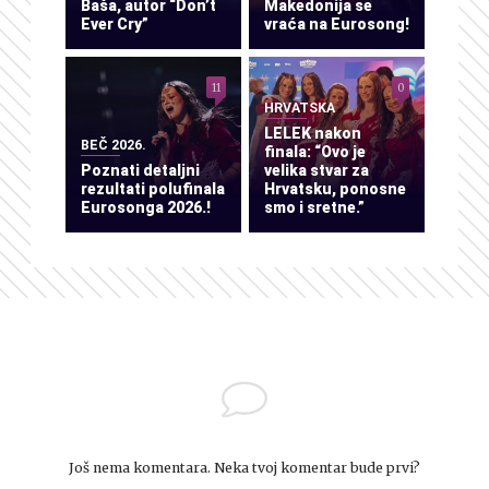
Baša, autor “Don’t
Makedonija se
Ever Cry”
vraća na Eurosong!
11
0
HRVATSKA
LELEK nakon
BEČ 2026.
finala: “Ovo je
Poznati detaljni
velika stvar za
rezultati polufinala
Hrvatsku, ponosne
Eurosonga 2026.!
smo i sretne.”
Još nema komentara. Neka tvoj komentar bude prvi?