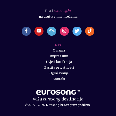
Prati
eurosong.hr
na društvenim mrežama
I N F O
O nama
Impressum
Uvjeti korištenja
Zaštita privatnosti
Oglašavanje
Kontakt
vaša
eurosong
destinacija
© 2005. - 2026. Eurosong.hr. Sva prava pridržana.