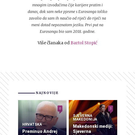
mnogim izvođačima čije karijere pratim i
danas, dok sam neke pjesme s Eurosonga toliko
zavolio da sam ih naučio od riječi do riječi na
meni dotad nepoznatom jeziku. Prvi put na
Eurosongu bio sam 2018. godine.
Više članaka od
Bartol Stopić
NAJNOVIJE
0
3
SJEVERNA
MAKEDONIJA
HRVATSKA
Makedonski mediji:
Preminuo Andrej
Sjeverna