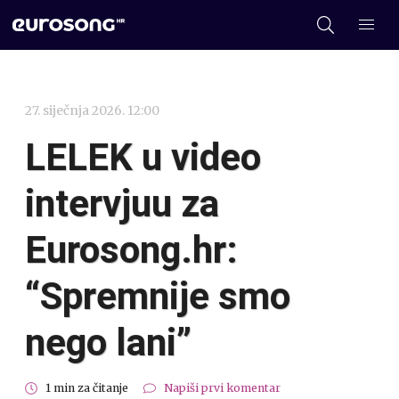
27. siječnja 2026. 12:00
LELEK u video
intervjuu za
Eurosong.hr:
“Spremnije smo
nego lani”
1 min za čitanje
Napiši prvi komentar