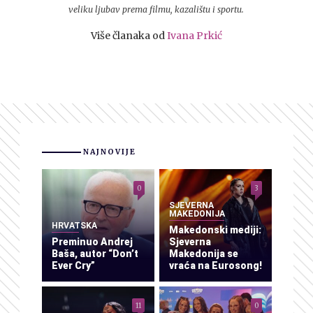
veliku ljubav prema filmu, kazalištu i sportu.
Više članaka od
Ivana Prkić
NAJNOVIJE
0
3
SJEVERNA
MAKEDONIJA
HRVATSKA
Makedonski mediji:
Preminuo Andrej
Sjeverna
Baša, autor “Don’t
Makedonija se
Ever Cry”
vraća na Eurosong!
11
0