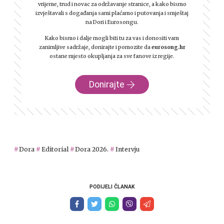
vrijeme, trud i novac za održavanje stranice, a kako bismo
izvještavali s događanja sami plaćamo i putovanja i smještaj
na Dori i Eurosongu.
Kako bismo i dalje mogli biti tu za vas i donositi vam
zanimljive sadržaje, donirajte i pomozite da
eurosong.hr
ostane mjesto okupljanja za sve fanove iz regije.
Donirajte
Dora
Editorial
Dora 2026.
Intervju
PODIJELI ČLANAK