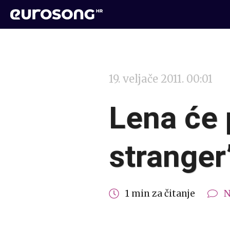
19. veljače 2011. 00:01
Lena će 
stranger
1 min za čitanje
N