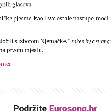
pnih glasova.
ičke pjesme, kao i sve ostale nastupe, moći 
e složili s izborom Njemačke. “
Taken by a strang
 na prvom mjestu.
nici
Podržite
Eurosong.hr