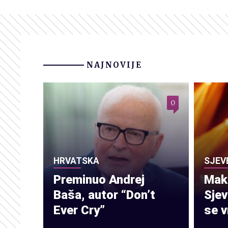
NAJNOVIJE
0
HRVATSKA
SJEV
Preminuo Andrej
Make
Baša, autor “Don’t
Sje
Ever Cry”
se v