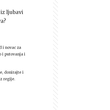
iz ljubavi
va?
d i novac za
 i putovanja i
e, donirajte i
z regije.