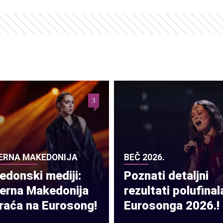
3
ERNA MAKEDONIJA
BEČ 2026.
donski mediji:
Poznati detaljni
verna Makedonija
rezultati polufinal
raća na Eurosong!
Eurosonga 2026.!