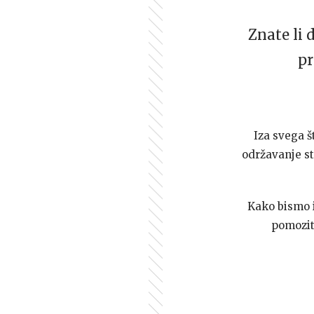
Znate li 
pr
Iza svega š
održavanje st
Kako bismo i 
pomozi