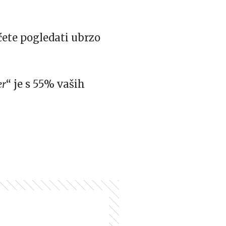
ćete pogledati ubrzo
er
“ je s 55% vaših