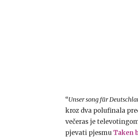
“
Unser song für Deutschl
kroz dva polufinala pre
večeras je televoting
pjevati pjesmu
Taken b