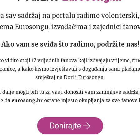
da sav sadržaj na portalu radimo volonterski, 
ema Eurosongu, izvođačima i zajednici fano
Ako vam se sviđa što radimo, podržite nas!
to vidite stoji 17 vrijednih fanova koji izdvajaju vrijeme, tru
ranice, a kako bismo izvještavali s događanja sami plaćamo
smještaj na Dori i Eurosongu.
dalje mogli biti tu za vas i donositi vam zanimljive sadržaj
te da
eurosong.hr
ostane mjesto okupljanja za sve fanove i
Donirajte