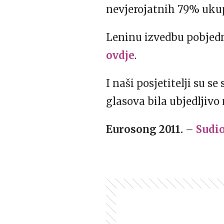
nevjerojatnih 79% uku
Leninu izvedbu pobjedn
ovdje
.
I naši posjetitelji su s
glasova bila ubjedljivo
Eurosong 2011.
–
Sudio