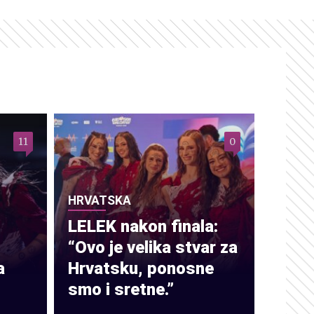
11
0
HRVATSKA
LELEK nakon finala:
“Ovo je velika stvar za
a
Hrvatsku, ponosne
smo i sretne.”