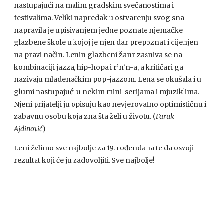
nastupajući na malim gradskim svečanostima i
festivalima. Veliki napredak u ostvarenju svog sna
napravila je upisivanjem jedne poznate njemačke
glazbene škole u kojoj je njen dar prepoznat i cijenjen
na pravi način. Lenin glazbeni žanr zasniva se na
kombinaciji jazza, hip-hopa i r’n‘n-a, a kritičari ga
nazivaju mladenačkim pop-jazzom. Lena se okušala i u
glumi nastupajući u nekim mini-serijama i mjuziklima.
Njeni prijatelji ju opisuju kao nevjerovatno optimističnu i
zabavnu osobu koja zna šta želi u životu. (
Faruk
Ajdinović
)
Leni želimo sve najbolje za 19. rođendana te da osvoji
rezultat koji će ju zadovoljiti. Sve najbolje!