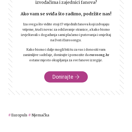
izvođačima i zajednici fanova?
Ako vam se sviđa što radimo, podržite nas!
Iza svega što vidite stoji 17 vrijednih fanova koji izdvajaju
vrijeme, trud i novac za održavanje stranice, a kako bismo
izvještavali s događanja sami plaćamo i putovanja i smještaj
na Dori i Eurosongu.
Kako bismo i dalje mogli biti tu za vas i donositi vam
zanimljive sadržaje, donirajte i pomozite da
eurosong.hr
ostane mjesto okupljanja za sve fanove iz regije.
Donirajte
Europuls
Njemačka