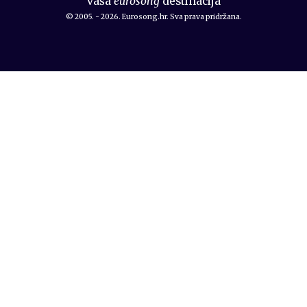
vaša
eurosong
destinacija
© 2005. - 2026. Eurosong.hr. Sva prava pridržana.