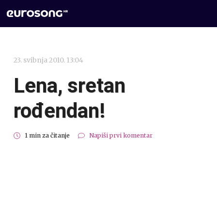
23. svibnja 2010. 13:04
Lena, sretan
rođendan!
1 min za čitanje
Napiši prvi komentar