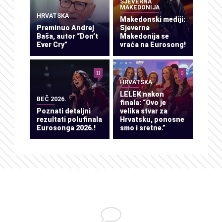
SJEVERNA
MAKEDONIJA
HRVATSKA
Makedonski mediji:
Preminuo Andrej
Sjeverna
Baša, autor “Don’t
Makedonija se
Ever Cry”
vraća na Eurosong!
11
0
HRVATSKA
LELEK nakon
BEČ 2026.
finala: “Ovo je
Poznati detaljni
velika stvar za
rezultati polufinala
Hrvatsku, ponosne
Eurosonga 2026.!
smo i sretne.”