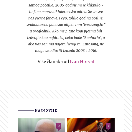
samog početka, 2005. godine mi je kliknulo -
haj'mo napraviti internetsko odredište za sve
nas vjerne fanove. I evo, toliko godina poslije,
svakodnevno ponosno utipkavam "eurosong.hr"
u preglednik. Ako me pitate koju pjesmu bih
izdvojio kao najdražu, neka bude "Euphoria", a
ako vas zanima najomiljeniji mi Eurosong, ne
mogu se odlučiti između 2003. i 2016.
Više članaka od
Ivan Horvat
NAJNOVIJE
0
3