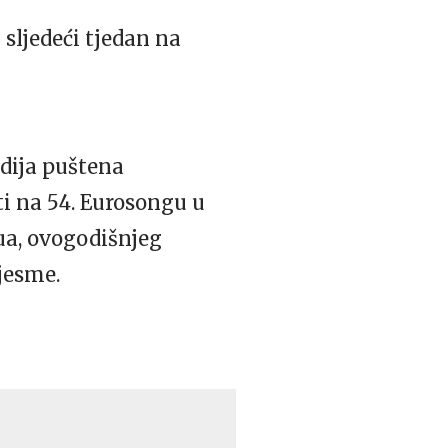
sljedeći tjedan na
dija puštena
ti na 54. Eurosongu u
ua, ovogodišnjeg
pjesme.