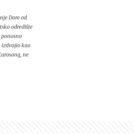
nje Dore od
tsko odredište
no ponosno
 izdvojio kao
Eurosong, ne