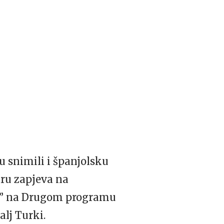
u snimili i španjolsku
aru zapjeva na
rty” na Drugom programu
alj Turki.