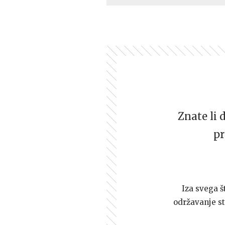
Znate li 
pr
Iza svega š
održavanje st