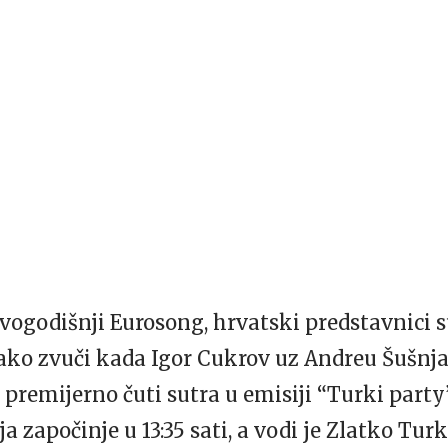
ogodišnji Eurosong, hrvatski predstavnici s
 Kako zvuči kada Igor Cukrov uz Andreu Šušnj
 premijerno čuti sutra u emisiji “Turki pa
a započinje u 13:35 sati, a vodi je Zlatko Turk