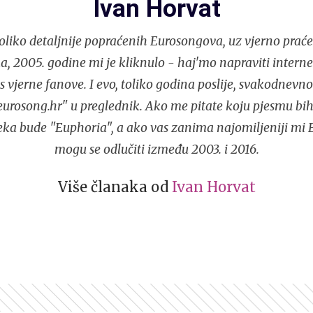
Ivan Horvat
liko detaljnije popraćenih Eurosongova, uz vjerno praće
, 2005. godine mi je kliknulo - haj'mo napraviti interne
s vjerne fanove. I evo, toliko godina poslije, svakodnev
urosong.hr" u preglednik. Ako me pitate koju pjesmu bih
eka bude "Euphoria", a ako vas zanima najomiljeniji mi 
mogu se odlučiti između 2003. i 2016.
Više članaka od
Ivan Horvat