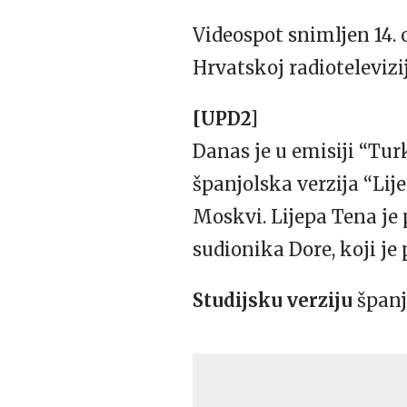
Videospot snimljen 14. 
Hrvatskoj radiotelevizij
[UPD2]
Danas je u emisiji “Tu
španjolska verzija “Lij
Moskvi. Lijepa Tena je
sudionika Dore, koji je
Studijsku verziju
španj