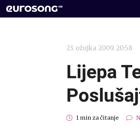
23. ožujka 2009. 20:58
Lijepa T
Poslušaj
1 min za čitanje
N