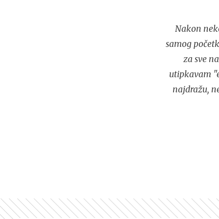
Nakon neko
samog početka
za sve na
utipkavam "e
najdražu, n