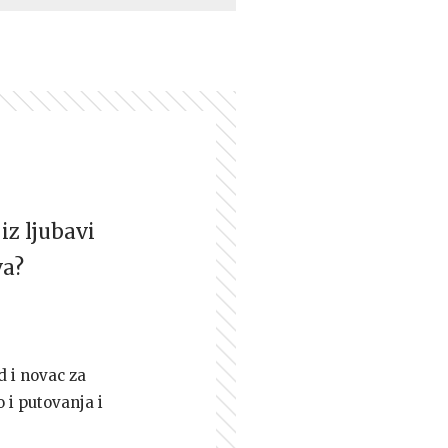
iz ljubavi
va?
d i novac za
 i putovanja i