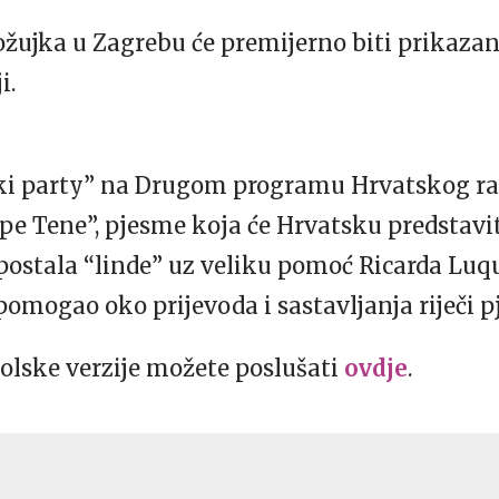
ožujka u Zagrebu će premijerno biti prikazan 
i.
rki party” na Drugom programu Hrvatskog ra
epe Tene”, pjesme koja će Hrvatsku predstavi
 postala “linde” uz veliku pomoć Ricarda Luq
 pomogao oko prijevoda i sastavljanja riječi 
olske verzije možete poslušati
ovdje
.