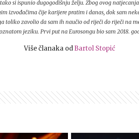
i tako si ispunio dugogodišnju želju. Zbog ovog natjecan
im izvođačima čije karijere pratim i danas, dok sam nek
 toliko zavolio da sam ih naučio od riječi do riječi na 
oznatom jeziku. Prvi put na Eurosongu bio sam 2018. god
Više članaka od
Bartol Stopić