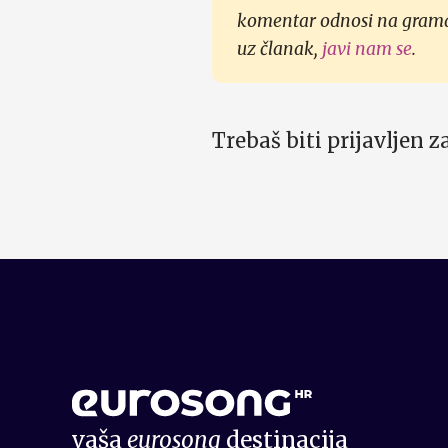
komentar odnosi na gramati
uz članak,
javi nam se
.
Trebaš biti prijavljen 
vaša
eurosong
destinacija