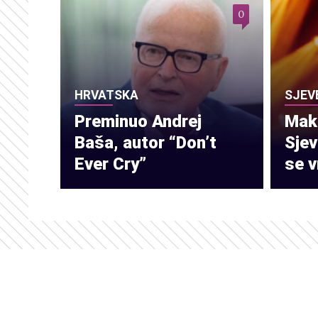
0
HRVATSKA
SJEV
Preminuo Andrej
Make
Baša, autor “Don’t
Sje
Ever Cry”
se v