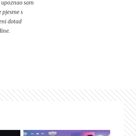
ja upoznao sam
e pjesme s
meni dotad
ine.