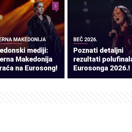
3
ERNA MAKEDONIJA
BEČ 2026.
donski mediji:
Poznati detaljni
verna Makedonija
rezultati polufinal
raća na Eurosong!
Eurosonga 2026.!