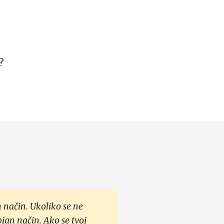
?
 način. Ukoliko se ne
ojan način. Ako se tvoj