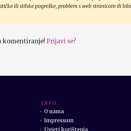
čke ili stilske pogreške, problem s web stranicom ili bilo
za komentiranje!
Prijavi se?
I N F O
O nama
Impressum
Uvjeti korištenja