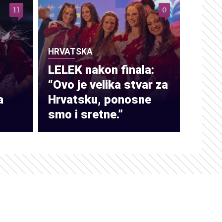
11
0
HRVATSKA
LELEK nakon finala:
“Ovo je velika stvar za
a
Hrvatsku, ponosne
smo i sretne.”