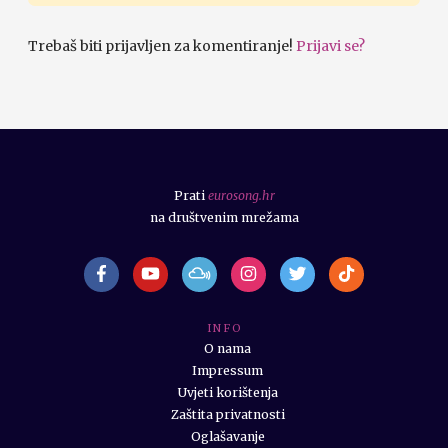
Trebaš biti prijavljen za komentiranje!
Prijavi se?
Prati
eurosong.hr
na društvenim mrežama
I N F O
O nama
Impressum
Uvjeti korištenja
Zaštita privatnosti
Oglašavanje