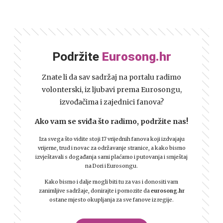
Podržite
Eurosong.hr
Znate li da sav sadržaj na portalu radimo
volonterski, iz ljubavi prema Eurosongu,
izvođačima i zajednici fanova?
Ako vam se sviđa što radimo, podržite nas!
Iza svega što vidite stoji 17 vrijednih fanova koji izdvajaju
vrijeme, trud i novac za održavanje stranice, a kako bismo
izvještavali s događanja sami plaćamo i putovanja i smještaj
na Dori i Eurosongu.
Kako bismo i dalje mogli biti tu za vas i donositi vam
zanimljive sadržaje, donirajte i pomozite da
eurosong.hr
ostane mjesto okupljanja za sve fanove iz regije.