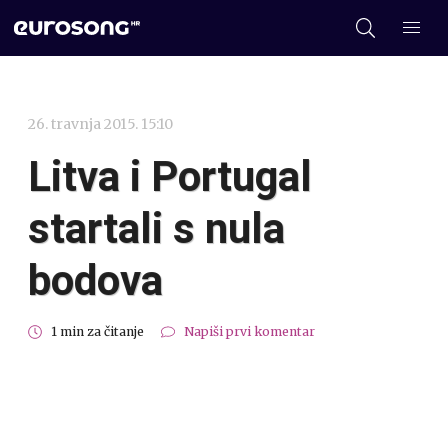
26. travnja 2015. 15:10
Litva i Portugal
startali s nula
bodova
1 min za čitanje
Napiši prvi komentar