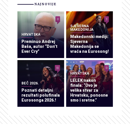
NAJNOVIJE
0
3
SJEVERNA
MAKEDONIJA
HRVATSKA
Makedonski mediji:
Preminuo Andrej
Sjeverna
Baša, autor “Don’t
Makedonija se
Ever Cry”
vraća na Eurosong!
11
0
HRVATSKA
LELEK nakon
BEČ 2026.
finala: “Ovo je
Poznati detaljni
velika stvar za
rezultati polufinala
Hrvatsku, ponosne
Eurosonga 2026.!
smo i sretne.”