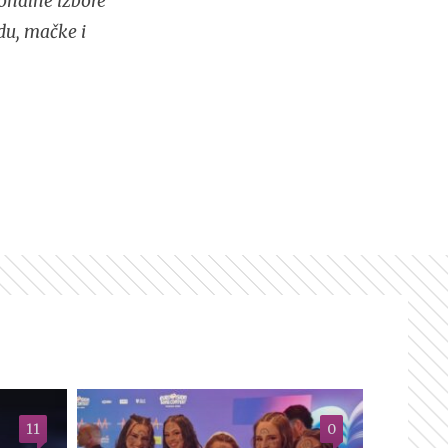
onalne izbore
du, mačke i
11
0