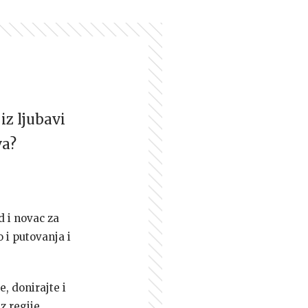
iz ljubavi
va?
d i novac za
 i putovanja i
e, donirajte i
z regije.