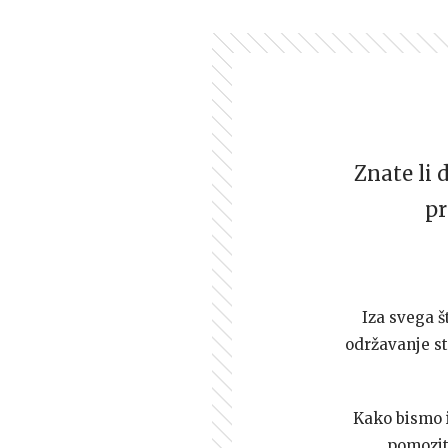
Znate li 
pr
Iza svega š
održavanje st
Kako bismo i 
pomozi