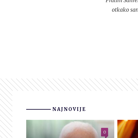
Pratim Sanre
otkako sam
NAJNOVIJE
0