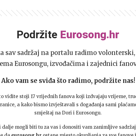
Podržite
Eurosong.hr
da sav sadržaj na portalu radimo volonterski, 
ema Eurosongu, izvođačima i zajednici fano
Ako vam se sviđa što radimo, podržite nas!
to vidite stoji 17 vrijednih fanova koji izdvajaju vrijeme, tru
ranice, a kako bismo izvještavali s događanja sami plaćamo
smještaj na Dori i Eurosongu.
dalje mogli biti tu za vas i donositi vam zanimljive sadržaj
te da
eurosong.hr
ostane mjesto okupljanja za sve fanove i