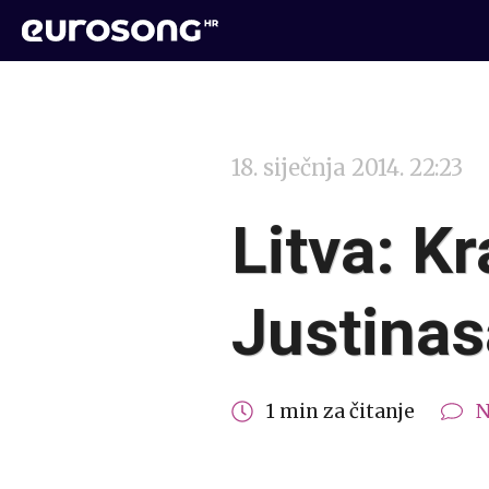
18. siječnja 2014. 22:23
Litva: Kr
Justinas
1 min za čitanje
N