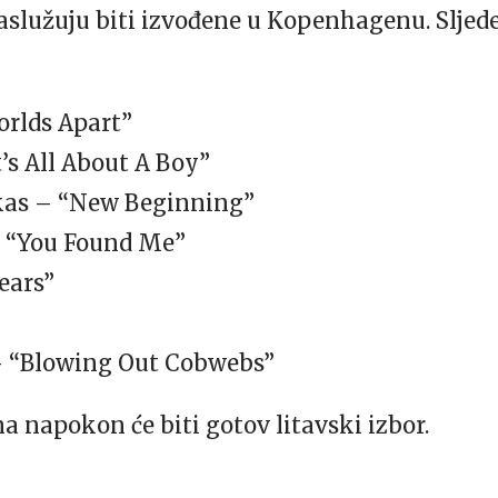
aslužuju biti izvođene u Kopenhagenu. Sljede
orlds Apart”
’s All About A Boy”
kas – “New Beginning”
– “You Found Me”
ears”
– “Blowing Out Cobwebs”
 napokon će biti gotov litavski izbor.