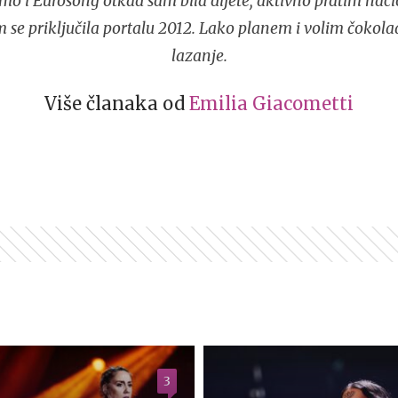
mo i Eurosong otkad sam bila dijete, aktivno pratim naci
 se priključila portalu 2012. Lako planem i volim čokola
lazanje.
Više članaka od
Emilia Giacometti
3