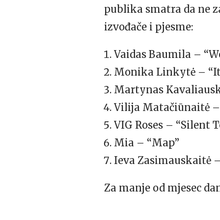
publika smatra da ne z
izvođače i pjesme:
Vaidas Baumila – “W
Monika Linkytė – “It
Martynas Kavaliaus
Vilija Matačiūnaitė 
VIG Roses – “Silent T
Mia – “Map”
Ieva Zasimauskaitė 
Za manje od mjesec dana