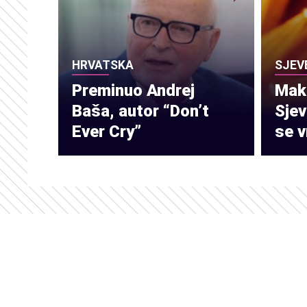
HRVATSKA
SJEV
Preminuo Andrej
Make
Baša, autor “Don’t
Sje
Ever Cry”
se v