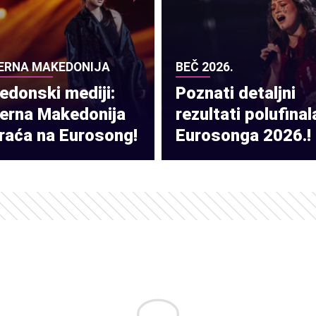
ERNA MAKEDONIJA
BEČ 2026.
donski mediji:
Poznati detaljni
verna Makedonija
rezultati polufinal
raća na Eurosong!
Eurosonga 2026.!