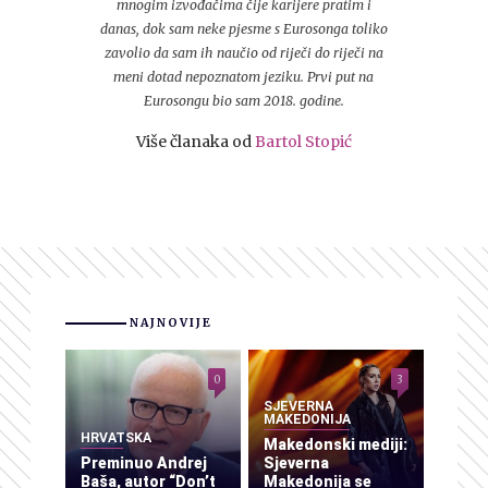
mnogim izvođačima čije karijere pratim i
danas, dok sam neke pjesme s Eurosonga toliko
zavolio da sam ih naučio od riječi do riječi na
meni dotad nepoznatom jeziku. Prvi put na
Eurosongu bio sam 2018. godine.
Više članaka od
Bartol Stopić
NAJNOVIJE
0
3
SJEVERNA
MAKEDONIJA
HRVATSKA
Makedonski mediji:
Preminuo Andrej
Sjeverna
Baša, autor “Don’t
Makedonija se