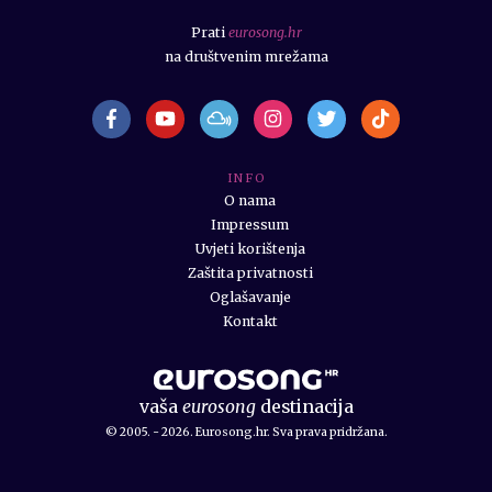
Prati
eurosong.hr
na društvenim mrežama
I N F O
O nama
Impressum
Uvjeti korištenja
Zaštita privatnosti
Oglašavanje
Kontakt
vaša
eurosong
destinacija
© 2005. - 2026. Eurosong.hr. Sva prava pridržana.