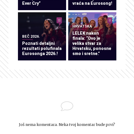
Ever Cry”
vraća na Eurosong!
11
0
HRVATSKA
LELEK nakon
BEČ 2026.
finala: “Ovo je
Poznati detaljni
velika stvar za
rezultati polufinala
Hrvatsku, ponosne
Eurosonga 2026.!
smo i sretne.”
Još nema komentara. Neka tvoj komentar bude prvi?