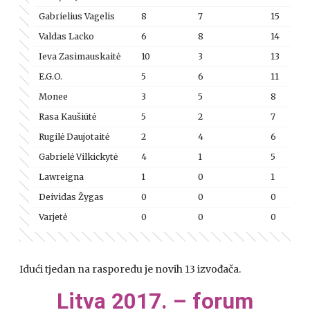
Gabrielius Vagelis
8
7
15
Valdas Lacko
6
8
14
Ieva Zasimauskaitė
10
3
13
E.G.O.
5
6
11
Monee
3
5
8
Rasa Kaušiūtė
5
2
7
Rugilė Daujotaitė
2
4
6
Gabrielė Vilkickytė
4
1
5
Lawreigna
1
0
1
Deividas Žygas
0
0
0
Varjetė
0
0
0
Idući tjedan na rasporedu je novih 13 izvođača.
Litva 2017. – forum