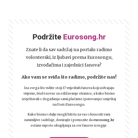
Podržite
Eurosong.hr
Znate li da sav sadržaj na portalu radimo
volonterski, iz ljubavi prema Eurosongu,
izvođačima i zajednici fanova?
Ako vam se sviđa što radimo, podržite nas!
Iza svega što vidite stoji 17 vrijednih fanova koji izdvajaju
vrijeme, trud i novac za održavanje stranice, a kako bismo
izvještavali s događanja sami plaćamo i putovanja i smještaj
na Dori i Eurosongu.
Kako bismo i dalje mogli biti tu za vas i donositi vam
zanimljive sadržaje, donirajte i pomozite da
eurosong.hr
ostane mjesto okupljanja za sve fanove iz regije.