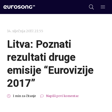
14. siječnja 2017. 21:55
Litva: Poznati
rezultati druge
emisije “Eurovizije
2017”
1 min za čitanje
Napiši prvi komentar