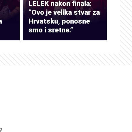
LELEK nakon finala:
“Ovo je velika stvar za
a
Hrvatsku, ponosne
smo i sretne.”
?