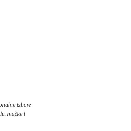
onalne izbore
du, mačke i