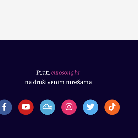
Prati
eurosong.hr
na društvenim mrežama