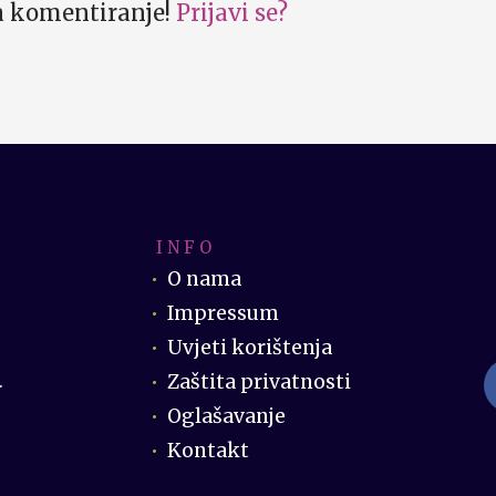
za komentiranje!
Prijavi se?
I N F O
O nama
Impressum
Uvjeti korištenja
Zaštita privatnosti
.
Oglašavanje
Kontakt