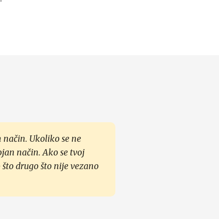
 način. Ukoliko se ne
ojan način. Ako se tvoj
 što drugo što nije vezano