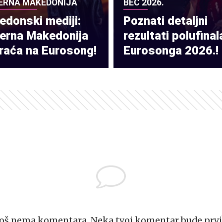
ERNA MAKEDONIJA
BEČ 2026.
donski mediji:
Poznati detaljni
verna Makedonija
rezultati polufinal
raća na Eurosong!
Eurosonga 2026.!
Još nema komentara. Neka tvoj komentar bude prvi