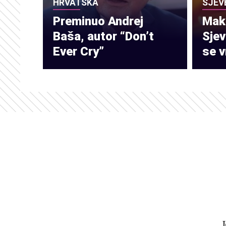
HRVATSKA
SJEV
Preminuo Andrej
Make
Baša, autor “Don’t
Sje
Ever Cry”
se v