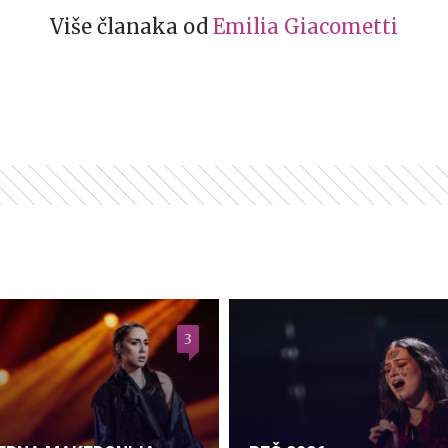
Više članaka od
Emilia Giacometti
3