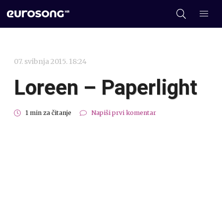
07. svibnja 2015. 18:24
Loreen – Paperlight
1 min za čitanje
Napiši prvi komentar