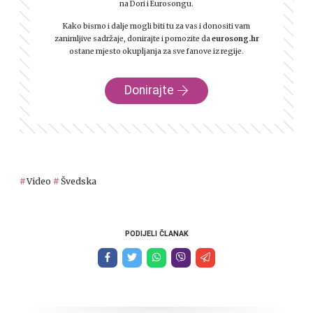
na Dori i Eurosongu.
Kako bismo i dalje mogli biti tu za vas i donositi vam
zanimljive sadržaje, donirajte i pomozite da
eurosong.hr
ostane mjesto okupljanja za sve fanove iz regije.
Donirajte
Video
Švedska
PODIJELI ČLANAK