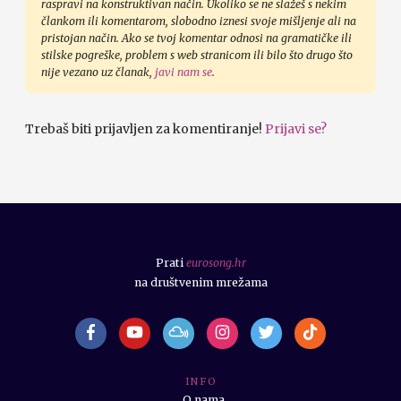
raspravi na konstruktivan način. Ukoliko se ne slažeš s nekim
člankom ili komentarom, slobodno iznesi svoje mišljenje ali na
pristojan način. Ako se tvoj komentar odnosi na gramatičke ili
stilske pogreške, problem s web stranicom ili bilo što drugo što
nije vezano uz članak,
javi nam se
.
Trebaš biti prijavljen za komentiranje!
Prijavi se?
Prati
eurosong.hr
na društvenim mrežama
I N F O
O nama