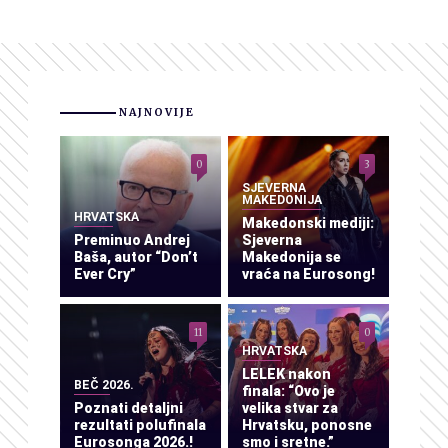
NAJNOVIJE
0
3
SJEVERNA
MAKEDONIJA
HRVATSKA
Makedonski mediji:
Preminuo Andrej
Sjeverna
Baša, autor “Don’t
Makedonija se
Ever Cry”
vraća na Eurosong!
11
0
HRVATSKA
LELEK nakon
BEČ 2026.
finala: “Ovo je
Poznati detaljni
velika stvar za
rezultati polufinala
Hrvatsku, ponosne
Eurosonga 2026.!
smo i sretne.”