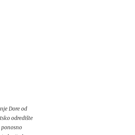
nje Dore od
tsko odredište
no ponosno