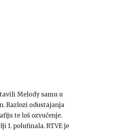
ostavili Melody samu u
in. Razlozi odustajanja
fiju te loš ozvučenje.
i 1. polufinala.
RTVE
je