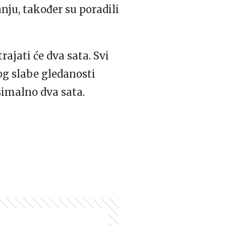
nju, također su poradili
trajati će dva sata. Svi
bog slabe gledanosti
simalno dva sata.