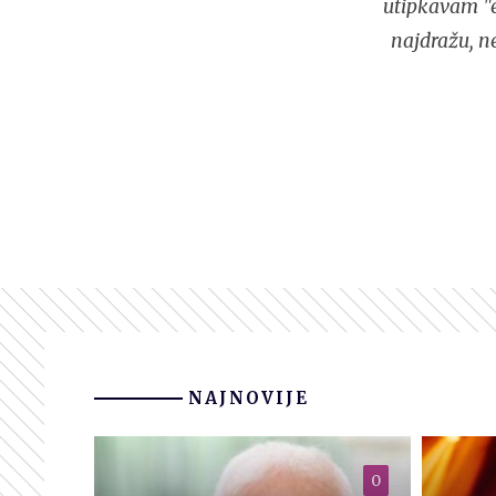
utipkavam "e
najdražu, n
NAJNOVIJE
0