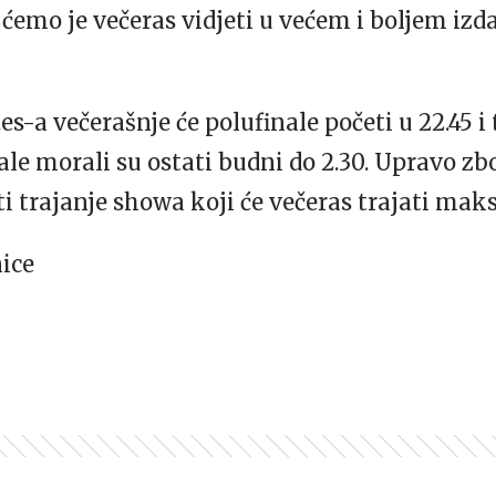
 ćemo je večeras vidjeti u većem i boljem izda
.es-a večerašnje će polufinale početi u 22.45 i 
inale morali su ostati budni do 2.30. Upravo z
ti trajanje showa koji će večeras trajati mak
nice