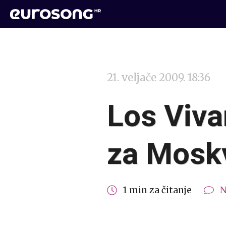
21. veljače 2009. 18:36
Los Viva
za Mosk
1 min za čitanje
N