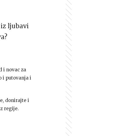
iz ljubavi
va?
d i novac za
 i putovanja i
e, donirajte i
z regije.