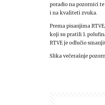
poradio na pozornici te
i na kvaliteti zvuka.
Prema pisanjima
RTVE
koji su pratili 1. poluf
RTVE
je odlučio smanji
Slika večerašnje pozor