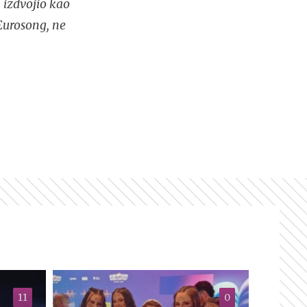
 izdvojio kao
Eurosong, ne
11
0