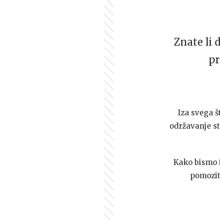
Znate li 
pr
Iza svega š
održavanje st
Kako bismo i 
pomozi