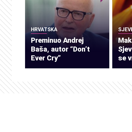
HRVATSKA
SJEV
Preminuo Andrej
Make
Baša, autor “Don’t
Sje
Ever Cry”
se v