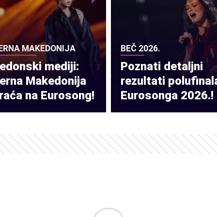
ERNA MAKEDONIJA
BEČ 2026.
donski mediji:
Poznati detaljni
verna Makedonija
rezultati polufinal
raća na Eurosong!
Eurosonga 2026.!