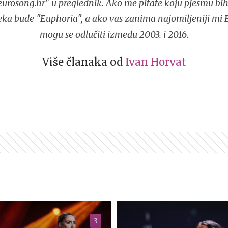
urosong.hr" u preglednik. Ako me pitate koju pjesmu bih
eka bude "Euphoria", a ako vas zanima najomiljeniji mi 
mogu se odlučiti između 2003. i 2016.
Više članaka od
Ivan Horvat
3