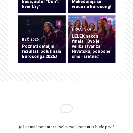
Baša, autor “Don’t
Makedonija se
Ever Cry”
vraća na Eurosong!
11
0
HRVATSKA
LELEK nakon
BEČ 2026.
finala: “Ovo je
Poznati detaljni
velika stvar za
rezultati polufinala
Hrvatsku, ponosne
Eurosonga 2026.!
smo i sretne.”
Još nema komentara. Neka tvoj komentar bude prvi?