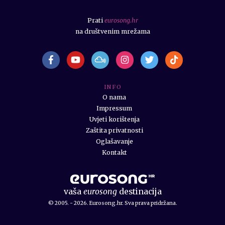
Prati
eurosong.hr
na društvenim mrežama
I N F O
O nama
Impressum
Uvjeti korištenja
Zaštita privatnosti
Oglašavanje
Kontakt
vaša
eurosong
destinacija
© 2005. - 2026. Eurosong.hr. Sva prava pridržana.