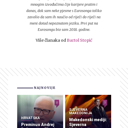
mnogim izvođačima čije karijere pratim i
danas, dok sam neke pjesme s Eurosonga toliko
zavolio da sam ih naučio od riječi do riječi na
meni dotad nepoznatom jeziku. Prvi put na
Eurosongu bio sam 2018. godine.
Više članaka od
Bartol Stopić
NAJNOVIJE
0
3
SJEVERNA
MAKEDONIJA
HRVATSKA
Makedonski mediji:
Preminuo Andrej
Sjeverna