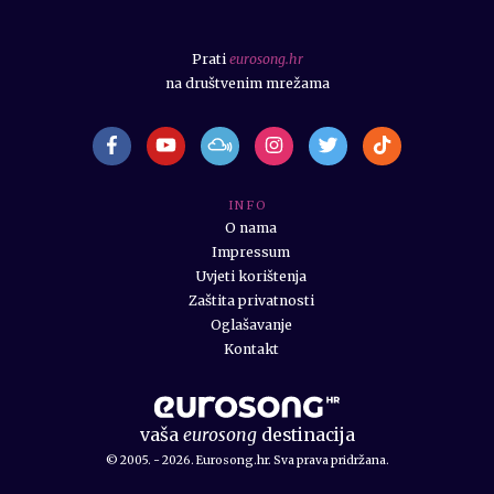
Prati
eurosong.hr
na društvenim mrežama
I N F O
O nama
Impressum
Uvjeti korištenja
Zaštita privatnosti
Oglašavanje
Kontakt
vaša
eurosong
destinacija
© 2005. - 2026. Eurosong.hr. Sva prava pridržana.