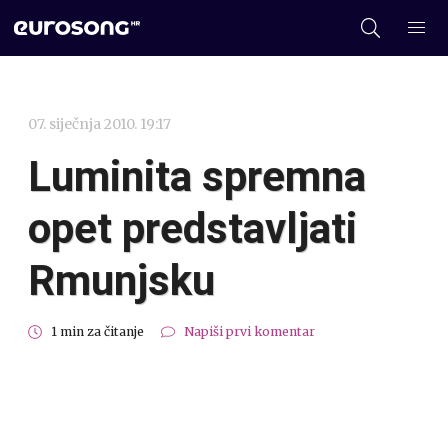
07. siječnja 2010. 19:17
Luminita spremna
opet predstavljati
Rmunjsku
1 min za čitanje
Napiši prvi komentar