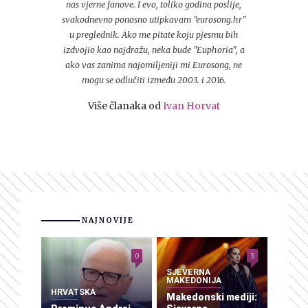
nas vjerne fanove. I evo, toliko godina poslije,
svakodnevno ponosno utipkavam "eurosong.hr"
u preglednik. Ako me pitate koju pjesmu bih
izdvojio kao najdražu, neka bude "Euphoria", a
ako vas zanima najomiljeniji mi Eurosong, ne
mogu se odlučiti između 2003. i 2016.
Više članaka od
Ivan Horvat
NAJNOVIJE
0
3
SJEVERNA
MAKEDONIJA
HRVATSKA
Makedonski mediji: