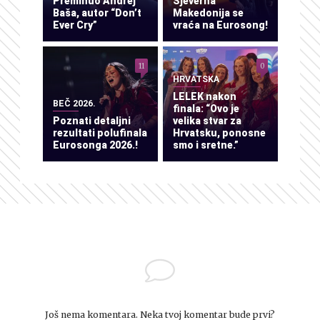
Preminuo Andrej
Sjeverna
Baša, autor “Don’t
Makedonija se
Ever Cry”
vraća na Eurosong!
11
0
HRVATSKA
LELEK nakon
BEČ 2026.
finala: “Ovo je
Poznati detaljni
velika stvar za
rezultati polufinala
Hrvatsku, ponosne
Eurosonga 2026.!
smo i sretne.”
Još nema komentara. Neka tvoj komentar bude prvi?