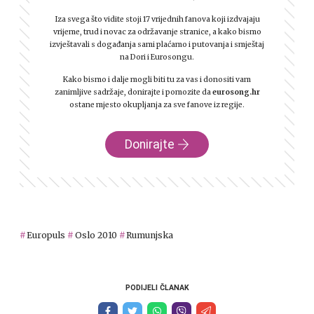
Iza svega što vidite stoji 17 vrijednih fanova koji izdvajaju
vrijeme, trud i novac za održavanje stranice, a kako bismo
izvještavali s događanja sami plaćamo i putovanja i smještaj
na Dori i Eurosongu.
Kako bismo i dalje mogli biti tu za vas i donositi vam
zanimljive sadržaje, donirajte i pomozite da
eurosong.hr
ostane mjesto okupljanja za sve fanove iz regije.
Donirajte
Europuls
Oslo 2010
Rumunjska
PODIJELI ČLANAK