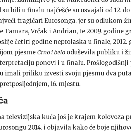
su bili u finalu najčešće su osvajali od 12. do
jveći tragičari Eurosonga, jer su odlukom žiri
e Tamara, Vrčak i Andrian, te 2009. godine g
slije četiri godine neprolaska u finale, 2012
cijom pjesme
Crno i belo
oduševila publiku i žir
nterpretaciju ponovi i u finalu. Prošlogodišnj
 imali priliku izvesti svoju pjesmu dva puta,
pretposljednjem, 16. mjestu.
ča
televizijska kuća još je krajem kolovoza pr
urosongu 2014. i objavila kako će boje njihov