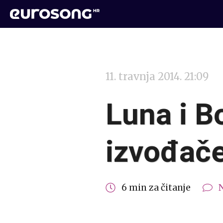
11. travnja 2014. 21:09
Luna i B
izvođače
6 min za čitanje