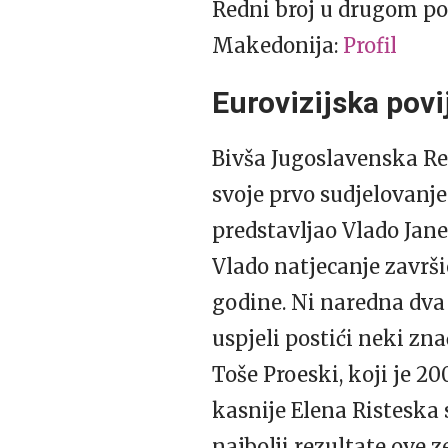
Redni broj u drugom pol
Makedonija:
Profil
Eurovizijska povi
Bivša Jugoslavenska Re
svoje prvo sudjelovanje 
predstavljao Vlado Ja
Vlado natjecanje završio
godine. Ni naredna dva 
uspjeli postići neki znač
Toše Proeski, koji je 20
kasnije Elena Ristesk
najbolji rezultate ove 