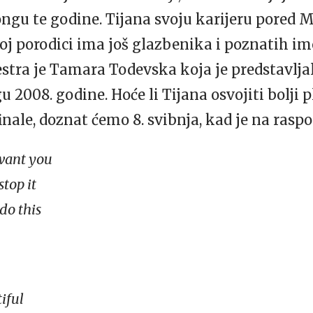
gu te godine. Tijana svoju karijeru pored Ma
jenoj porodici ima još glazbenika i poznatih i
sestra je Tamara Todevska koja je predstavlj
008. godine. Hoće li Tijana osvojiti bolji 
inale, doznat ćemo 8. svibnja, kad je na rasp
want you
stop it
do this
tiful