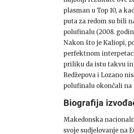
plasman u Top 10, a kad 
puta za redom su bili na
polufinalu (2008. godin
Nakon što je Kaliopi, po
perfektnom interpeta
priliku da istu takvu i
Redžepova i Lozano nisu
polufinalu okončali na 
Biografija izvođa
Makedonska nacionalna 
svoje sudjelovanje na E