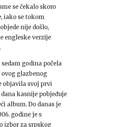
esme se čekalo skoro
e, iako se tokom
pobjede nije došlo,
e engleske verzije
.
 sa sedam godina počela
ica ovog glazbenog
 objavila svoj prvi
 dana kasnije pobjeđuje
deći album. Do danas je
06. godine je s
bio izbor za srpskog