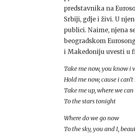
predstavnika na Euroson
Srbiji, gdje i živi. U n
publici. Naime, njena 
beogradskom Eurosongu 2
i Makedoniju uvesti u f
Take me now, you know i 
Hold me now, cause i can’t 
Take me up, where we can 
To the stars tonight
Where do we go now
To the sky, you and I, beau