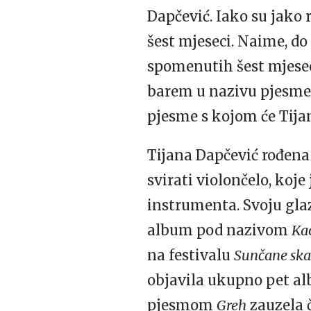
Dapčević. Iako su jako 
šest mjeseci. Naime, do
spomenutih šest mjese
barem u nazivu pjesme, 
pjesme s kojom će Tija
Tijana Dapčević rođena j
svirati violončelo, koje
instrumenta. Svoju glaz
album pod nazivom
Ka
na festivalu
Sunčane ska
objavila ukupno pet alb
pjesmom
Greh
zauzela 