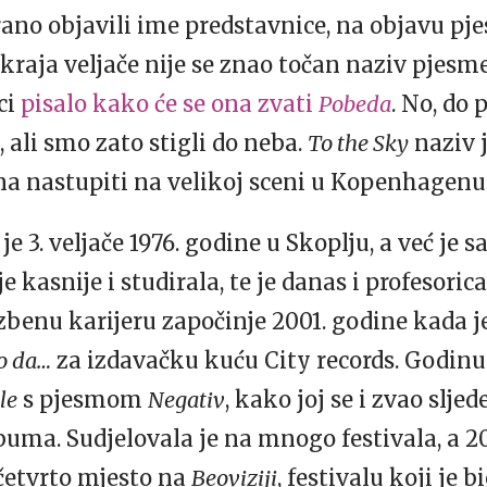
rano objavili ime predstavnice, na objavu pj
 kraja veljače nije se znao točan naziv pjesm
ci
pisalo kako će se ona zvati
Pobeda
. No, do 
ali smo zato stigli do neba.
To the Sky
naziv j
na nastupiti na velikoj sceni u Kopenhagenu
e 3. veljače 1976. godine u Skoplju, a već je
 je kasnije i studirala, te je danas i profesor
benu karijeru započinje 2001. godine kada je
o da…
za izdavačku kuću City records. Godinu
le
s pjesmom
Negativ
, kako joj se i zvao slje
uma. Sudjelovala je na mnogo festivala, a 20
četvrto mjesto na
Beoviziji
, festivalu koji je 