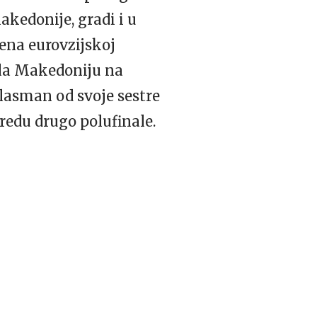
kedonije, gradi i u
mena eurovzijskoj
ala Makedoniju na
plasman od svoje sestre
oredu drugo polufinale.