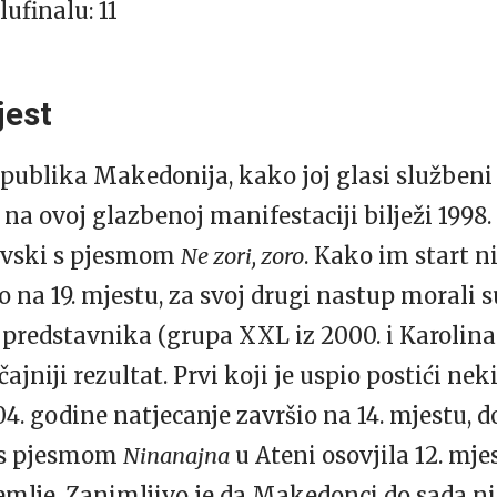
ufinalu: 11
jest
publika Makedonija, kako joj glasi službeni
na ovoj glazbenoj manifestaciji bilježi 1998.
nevski s pjesmom
Ne zori, zoro
. Kako im start ni
 na 19. mjestu, za svoj drugi nastup morali s
predstavnika (grupa XXL iz 2000. i Karolina 
ajniji rezultat. Prvi koji je uspio postići neki
04. godine natjecanje završio na 14. mjestu, d
a s pjesmom
Ninanajna
u Ateni osovjila 12. mjes
zemlje. Zanimljivo je da Makedonci do sada ni