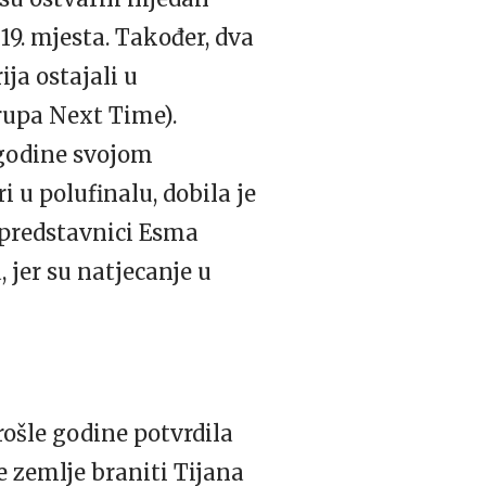
 19. mjesta. Također, dva
ja ostajali u
rupa Next Time).
. godine svojom
i u polufinalu, dobila je
i predstavnici Esma
 jer su natjecanje u
ošle godine potvrdila
e zemlje braniti Tijana