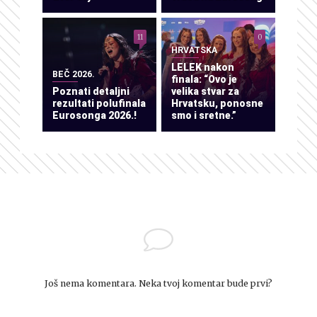
11
0
HRVATSKA
LELEK nakon
BEČ 2026.
finala: “Ovo je
Poznati detaljni
velika stvar za
rezultati polufinala
Hrvatsku, ponosne
Eurosonga 2026.!
smo i sretne.”
Još nema komentara. Neka tvoj komentar bude prvi?