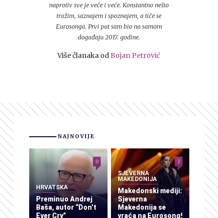
naprotiv sve je veće i veće. Konstantno nešto
tražim, saznajem i spoznajem, a tiče se
Eurosonga. Prvi put sam bio na samom
događaju 2017. godine.
Više članaka od
Bojan Petrović
NAJNOVIJE
0
3
SJEVERNA
MAKEDONIJA
HRVATSKA
Makedonski mediji:
Preminuo Andrej
Sjeverna
Baša, autor “Don’t
Makedonija se
Ever Cry”
vraća na Eurosong!