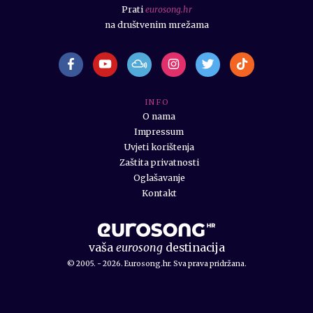
Prati
eurosong.hr
na društvenim mrežama
I N F O
O nama
Impressum
Uvjeti korištenja
Zaštita privatnosti
Oglašavanje
Kontakt
vaša
eurosong
destinacija
© 2005. - 2026. Eurosong.hr. Sva prava pridržana.