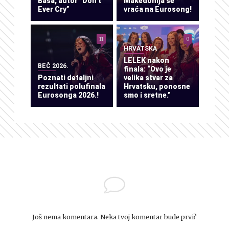
Baša, autor “Don’t
Makedonija se
Ever Cry”
vraća na Eurosong!
11
0
HRVATSKA
LELEK nakon
BEČ 2026.
finala: “Ovo je
Poznati detaljni
velika stvar za
rezultati polufinala
Hrvatsku, ponosne
Eurosonga 2026.!
smo i sretne.”
Još nema komentara. Neka tvoj komentar bude prvi?