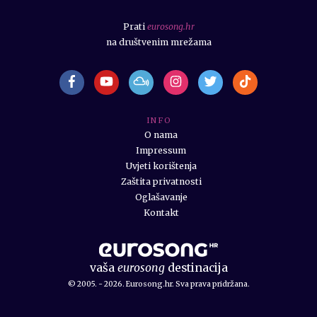
Prati
eurosong.hr
na društvenim mrežama
I N F O
O nama
Impressum
Uvjeti korištenja
Zaštita privatnosti
Oglašavanje
Kontakt
vaša
eurosong
destinacija
© 2005. - 2026. Eurosong.hr. Sva prava pridržana.