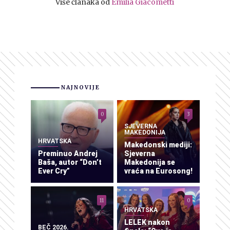
Više članaka od
Emilia Giacometti
NAJNOVIJE
0
3
SJEVERNA
MAKEDONIJA
HRVATSKA
Makedonski mediji:
Preminuo Andrej
Sjeverna
Baša, autor “Don’t
Makedonija se
Ever Cry”
vraća na Eurosong!
11
0
HRVATSKA
LELEK nakon
BEČ 2026.