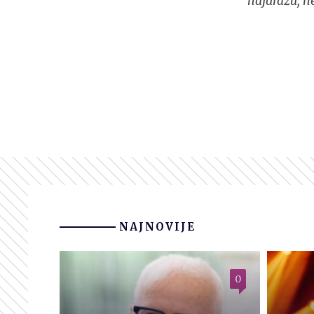
najdražu, n
NAJNOVIJE
0