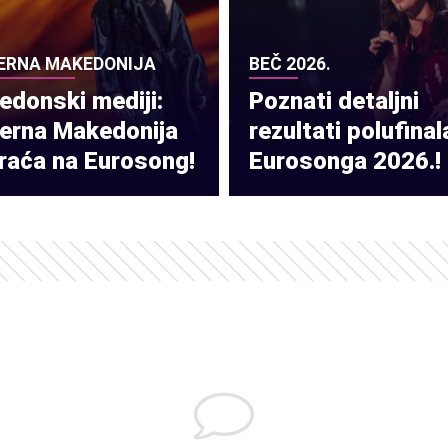
ERNA MAKEDONIJA
BEČ 2026.
donski mediji:
Poznati detaljni
verna Makedonija
rezultati polufinal
raća na Eurosong!
Eurosonga 2026.!