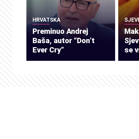
HRVATSKA
SJEV
Preminuo Andrej
Make
Baša, autor “Don’t
Sje
Ever Cry”
se v