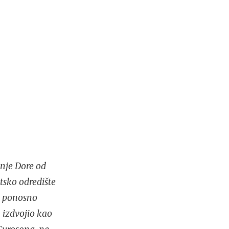
nje Dore od
tsko odredište
no ponosno
 izdvojio kao