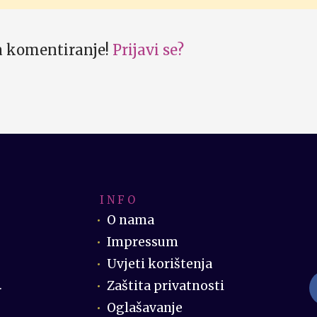
za komentiranje!
Prijavi se?
I N F O
O nama
Impressum
Uvjeti korištenja
Zaštita privatnosti
.
Oglašavanje