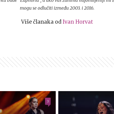
eka bude "Euphoria", a ako vas zanima najomiljeniji mi 
mogu se odlučiti između 2003. i 2016.
Više članaka od
Ivan Horvat
3