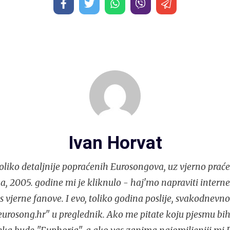
Ivan Horvat
liko detaljnije popraćenih Eurosongova, uz vjerno praće
, 2005. godine mi je kliknulo - haj'mo napraviti interne
s vjerne fanove. I evo, toliko godina poslije, svakodnev
urosong.hr" u preglednik. Ako me pitate koju pjesmu bih