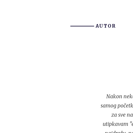
AUTOR
Nakon neko
samog početka
za sve na
utipkavam "e