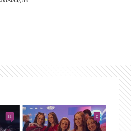
Eurosong, ne
11
0