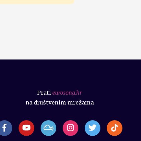
Prati
eurosong.hr
na društvenim mrežama