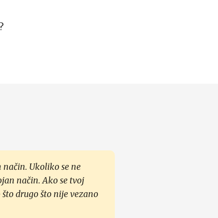
?
 način. Ukoliko se ne
ojan način. Ako se tvoj
 što drugo što nije vezano