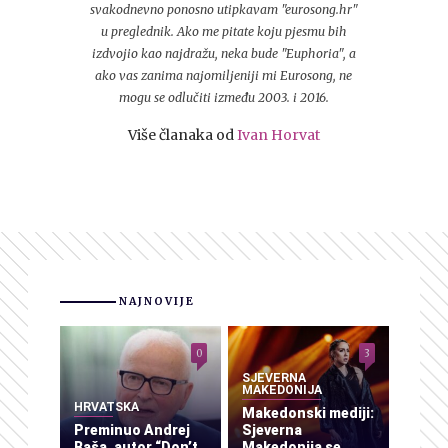
svakodnevno ponosno utipkavam "eurosong.hr"
u preglednik. Ako me pitate koju pjesmu bih
izdvojio kao najdražu, neka bude "Euphoria", a
ako vas zanima najomiljeniji mi Eurosong, ne
mogu se odlučiti između 2003. i 2016.
Više članaka od
Ivan Horvat
NAJNOVIJE
0
3
SJEVERNA
MAKEDONIJA
HRVATSKA
Makedonski mediji:
Preminuo Andrej
Sjeverna
Baša, autor “Don’t
Makedonija se