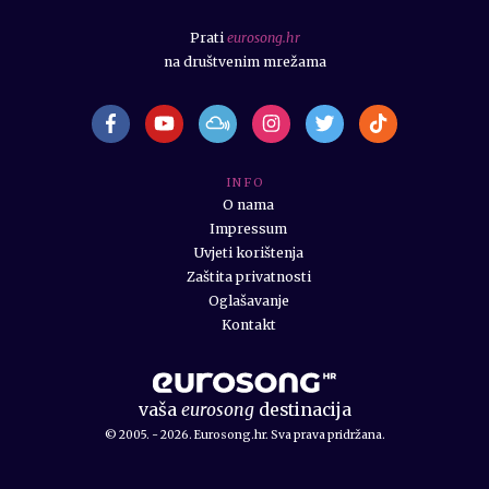
Prati
eurosong.hr
na društvenim mrežama
I N F O
O nama
Impressum
Uvjeti korištenja
Zaštita privatnosti
Oglašavanje
Kontakt
vaša
eurosong
destinacija
© 2005. - 2026. Eurosong.hr. Sva prava pridržana.