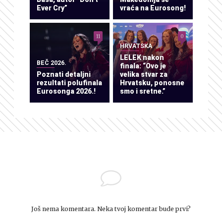
Ever Cry”
vraća na Eurosong!
11
0
HRVATSKA
LELEK nakon
BEČ 2026.
finala: “Ovo je
Poznati detaljni
velika stvar za
rezultati polufinala
Hrvatsku, ponosne
Eurosonga 2026.!
smo i sretne.”
Još nema komentara. Neka tvoj komentar bude prvi?