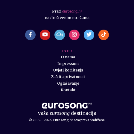
Prati
eurosong.hr
na društvenim mrežama
I N F O
O nama
Impressum
Uvjeti korištenja
Zaštita privatnosti
Oglašavanje
Kontakt
vaša
eurosong
destinacija
© 2005. - 2026. Eurosong.hr. Sva prava pridržana.