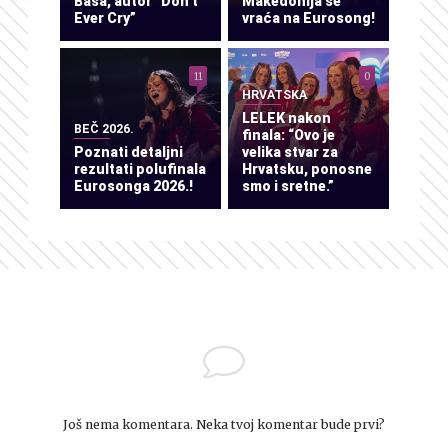
Baša, autor “Don’t
Makedonija se
Ever Cry”
vraća na Eurosong!
11
0
HRVATSKA
LELEK nakon
BEČ 2026.
finala: “Ovo je
Poznati detaljni
velika stvar za
rezultati polufinala
Hrvatsku, ponosne
Eurosonga 2026.!
smo i sretne.”
Još nema komentara. Neka tvoj komentar bude prvi?