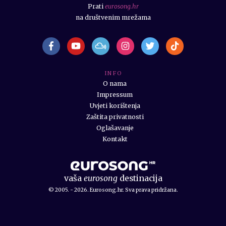
Prati
eurosong.hr
na društvenim mrežama
I N F O
O nama
Impressum
Uvjeti korištenja
Zaštita privatnosti
Oglašavanje
Kontakt
vaša
eurosong
destinacija
© 2005. - 2026. Eurosong.hr. Sva prava pridržana.