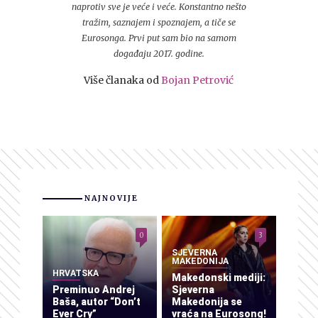
naprotiv sve je veće i veće. Konstantno nešto
tražim, saznajem i spoznajem, a tiče se
Eurosonga. Prvi put sam bio na samom
događaju 2017. godine.
Više članaka od
Bojan Petrović
NAJNOVIJE
0
3
SJEVERNA
MAKEDONIJA
HRVATSKA
Makedonski mediji:
Preminuo Andrej
Sjeverna
Baša, autor “Don’t
Makedonija se
Ever Cry”
vraća na Eurosong!