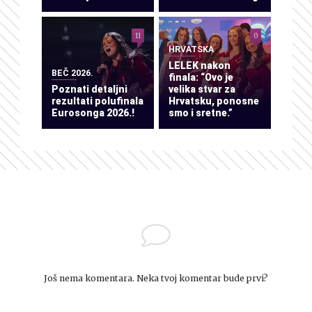
11
0
HRVATSKA
LELEK nakon
BEČ 2026.
finala: “Ovo je
Poznati detaljni
velika stvar za
rezultati polufinala
Hrvatsku, ponosne
Eurosonga 2026.!
smo i sretne.”
Još nema komentara. Neka tvoj komentar bude prvi?