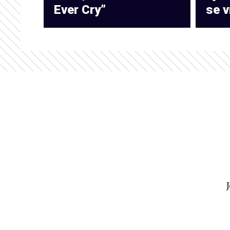
Ever Cry”
se v