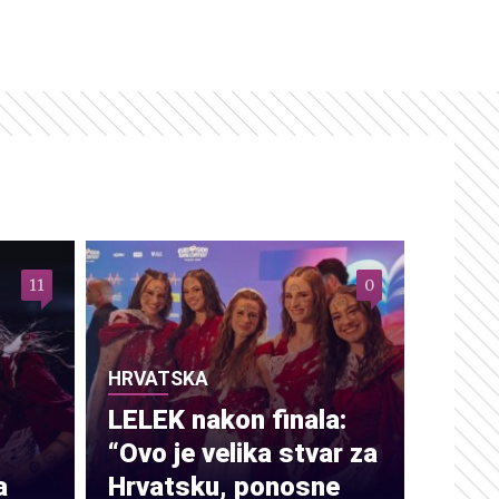
11
0
HRVATSKA
LELEK nakon finala:
“Ovo je velika stvar za
a
Hrvatsku, ponosne