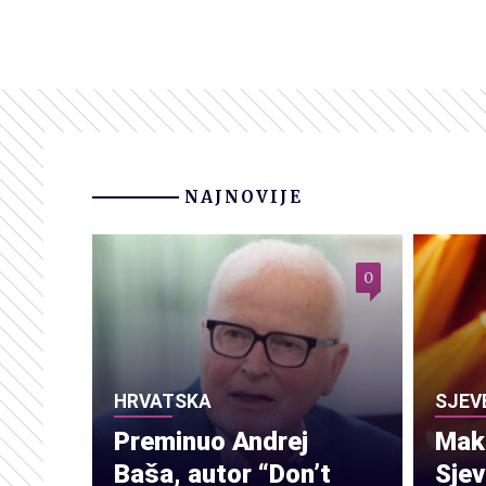
NAJNOVIJE
0
HRVATSKA
SJEV
Preminuo Andrej
Make
Baša, autor “Don’t
Sje