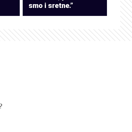
smo i sretne.”
?