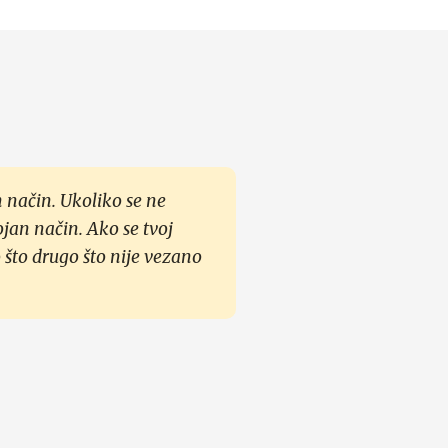
 način. Ukoliko se ne
ojan način. Ako se tvoj
 što drugo što nije vezano