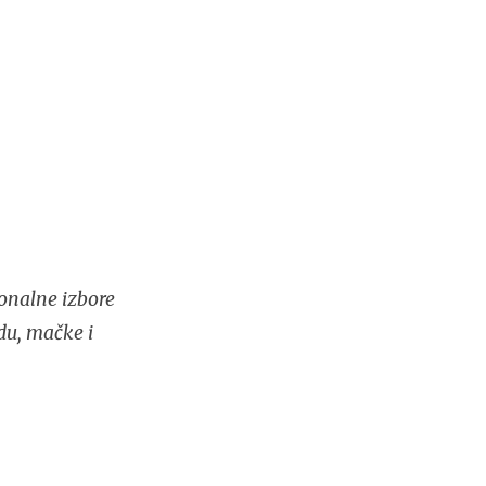
onalne izbore
du, mačke i