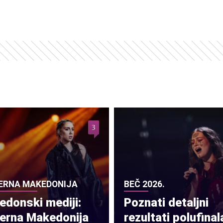
3
ERNA MAKEDONIJA
BEČ 2026.
donski mediji:
Poznati detaljni
verna Makedonija
rezultati polufinal