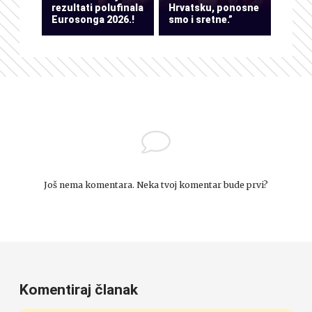
rezultati polufinala
Hrvatsku, ponosne
Eurosonga 2026.!
smo i sretne.”
Još nema komentara. Neka tvoj komentar bude prvi?
Komentiraj članak