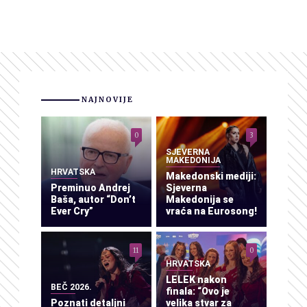
NAJNOVIJE
0
3
SJEVERNA
MAKEDONIJA
HRVATSKA
Makedonski mediji:
Preminuo Andrej
Sjeverna
Baša, autor “Don’t
Makedonija se
Ever Cry”
vraća na Eurosong!
11
0
HRVATSKA
LELEK nakon
BEČ 2026.
finala: “Ovo je
Poznati detaljni
velika stvar za