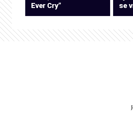
Ever Cry”
se v