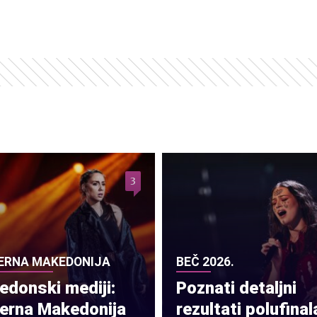
3
ERNA MAKEDONIJA
BEČ 2026.
donski mediji:
Poznati detaljni
verna Makedonija
rezultati polufinal