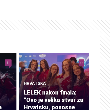
11
0
HRVATSKA
LELEK nakon finala:
“Ovo je velika stvar za
a
Hrvatsku, ponosne