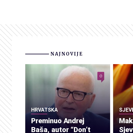
NAJNOVIJE
0
HRVATSKA
SJEV
Preminuo Andrej
Make
Baša, autor “Don’t
Sje