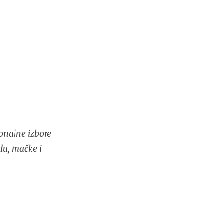
onalne izbore
du, mačke i