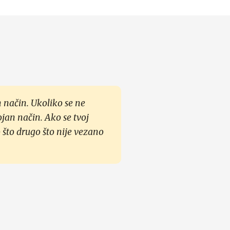
 način. Ukoliko se ne
ojan način. Ako se tvoj
 što drugo što nije vezano