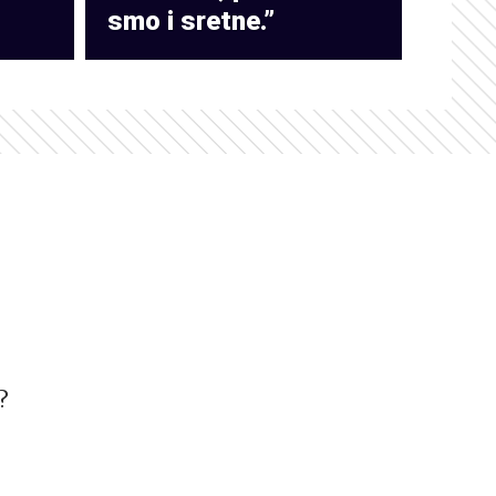
smo i sretne.”
?