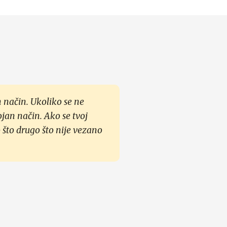
 način. Ukoliko se ne
ojan način. Ako se tvoj
 što drugo što nije vezano