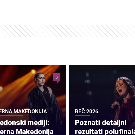
3
ERNA MAKEDONIJA
BEČ 2026.
donski mediji:
Poznati detaljni
verna Makedonija
rezultati polufinal