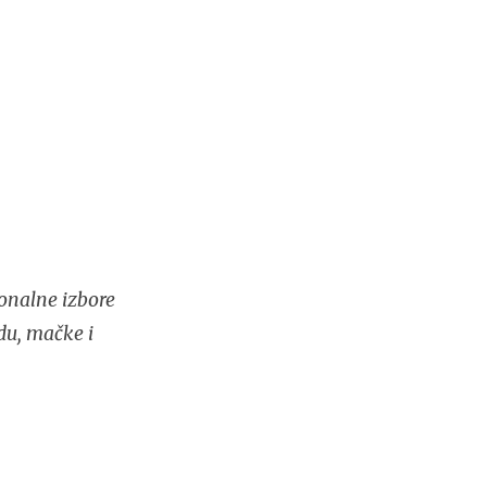
onalne izbore
du, mačke i