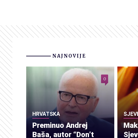
NAJNOVIJE
0
HRVATSKA
SJEV
Preminuo Andrej
Make
Baša, autor “Don’t
Sje