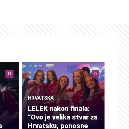
11
0
HRVATSKA
LELEK nakon finala:
“Ovo je velika stvar za
a
Hrvatsku, ponosne