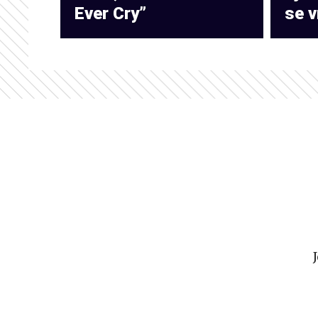
Ever Cry”
se v