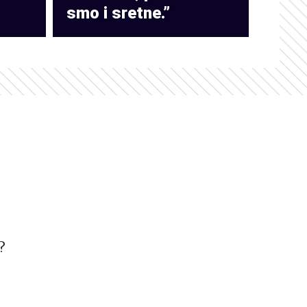
smo i sretne.”
?