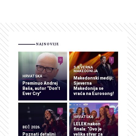
NAJNOVIJE
0
3
SJEVERNA
MAKEDONIJA
HRVATSKA
Makedonski mediji:
Preminuo Andrej
Sjeverna
Baša, autor “Don’t
Makedonija se
Ever Cry”
vraća na Eurosong!
11
0
HRVATSKA
LELEK nakon
BEČ 2026.
finala: “Ovo je
Poznati detaljni
velika stvar za