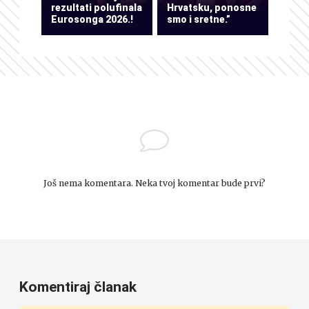
rezultati polufinala
Hrvatsku, ponosne
Eurosonga 2026.!
smo i sretne.”
Još nema komentara. Neka tvoj komentar bude prvi?
Komentiraj članak