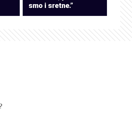
smo i sretne.”
?