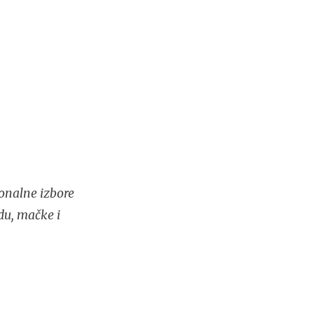
onalne izbore
du, mačke i