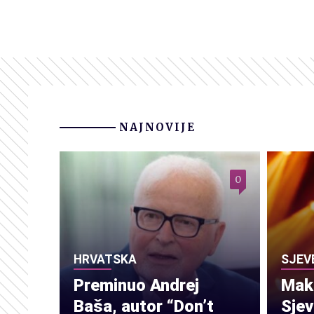
NAJNOVIJE
0
HRVATSKA
SJEV
Preminuo Andrej
Make
Baša, autor “Don’t
Sje