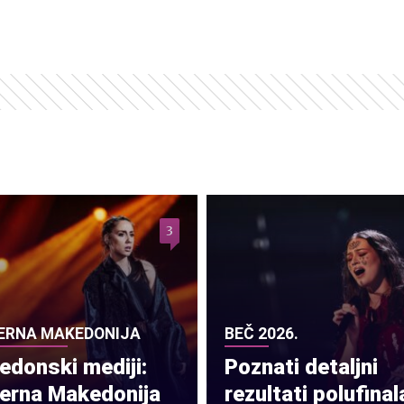
3
ERNA MAKEDONIJA
BEČ 2026.
donski mediji:
Poznati detaljni
verna Makedonija
rezultati polufinal