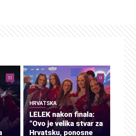
11
0
HRVATSKA
LELEK nakon finala:
“Ovo je velika stvar za
a
Hrvatsku, ponosne