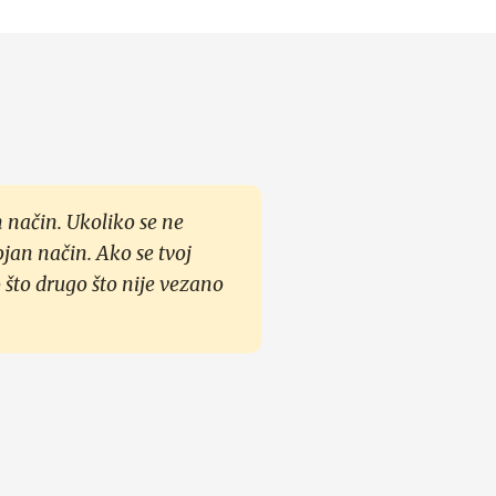
 način. Ukoliko se ne
ojan način. Ako se tvoj
 što drugo što nije vezano