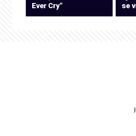
Ever Cry”
se v