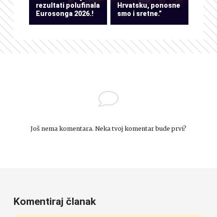
rezultati polufinala
Hrvatsku, ponosne
Eurosonga 2026.!
smo i sretne.”
Još nema komentara. Neka tvoj komentar bude prvi?
Komentiraj članak