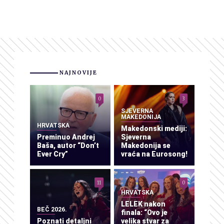
NAJNOVIJE
0
3
SJEVERNA
MAKEDONIJA
HRVATSKA
Makedonski mediji:
Preminuo Andrej
Sjeverna
Baša, autor “Don’t
Makedonija se
Ever Cry”
vraća na Eurosong!
11
0
HRVATSKA
LELEK nakon
BEČ 2026.
finala: “Ovo je
Poznati detaljni
velika stvar za