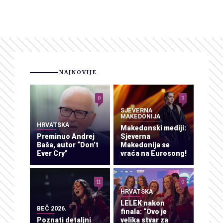
NAJNOVIJE
0
3
SJEVERNA
MAKEDONIJA
HRVATSKA
Makedonski mediji:
Preminuo Andrej
Sjeverna
Baša, autor “Don’t
Makedonija se
Ever Cry”
vraća na Eurosong!
11
0
HRVATSKA
LELEK nakon
BEČ 2026.
finala: “Ovo je
Poznati detaljni
velika stvar za