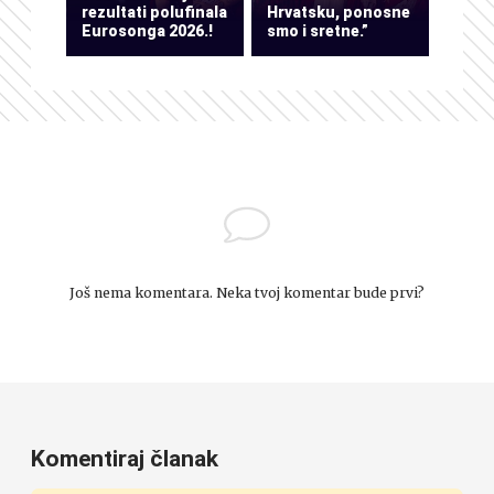
rezultati polufinala
Hrvatsku, ponosne
Eurosonga 2026.!
smo i sretne.”
Još nema komentara. Neka tvoj komentar bude prvi?
Komentiraj članak