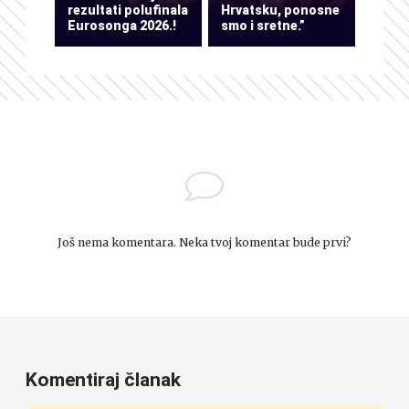
rezultati polufinala
Hrvatsku, ponosne
Eurosonga 2026.!
smo i sretne.”
Još nema komentara. Neka tvoj komentar bude prvi?
Komentiraj članak