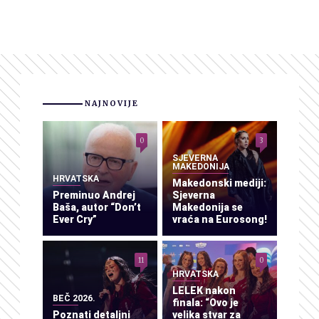
NAJNOVIJE
0
3
SJEVERNA
MAKEDONIJA
HRVATSKA
Makedonski mediji:
Preminuo Andrej
Sjeverna
Baša, autor “Don’t
Makedonija se
Ever Cry”
vraća na Eurosong!
11
0
HRVATSKA
LELEK nakon
BEČ 2026.
finala: “Ovo je
Poznati detaljni
velika stvar za