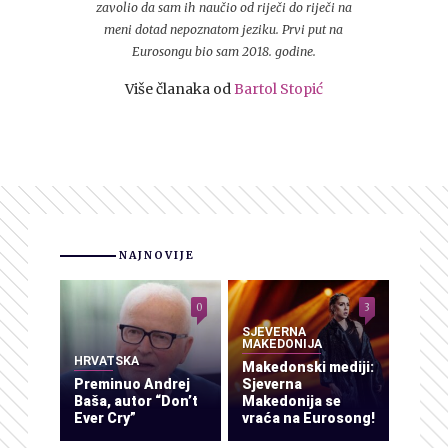
zavolio da sam ih naučio od riječi do riječi na
meni dotad nepoznatom jeziku. Prvi put na
Eurosongu bio sam 2018. godine.
Više članaka od
Bartol Stopić
NAJNOVIJE
0
3
SJEVERNA
MAKEDONIJA
HRVATSKA
Makedonski mediji:
Preminuo Andrej
Sjeverna
Baša, autor “Don’t
Makedonija se
Ever Cry”
vraća na Eurosong!