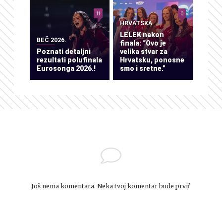
11
0
HRVATSKA
LELEK nakon
BEČ 2026.
finala: “Ovo je
Poznati detaljni
velika stvar za
rezultati polufinala
Hrvatsku, ponosne
Eurosonga 2026.!
smo i sretne.”
Još nema komentara. Neka tvoj komentar bude prvi?