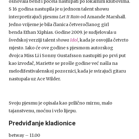
osnovala bend i počela nastupati po lokalnim klubovima.
S 16 godina nastupila je u jednom talent showu
interpretirajući pjesmu
Let It Rain
od Amande Marshall.
Jedno vrijeme je bila članica četveročlanog girl
benda Ethan Xiphias. Godine 2009. je sudjelovala u
švedskoj verziji talent
showa
Idol
, kada je osvojila četvrto
mjesto. Iako će ove godine s pjesmom autorskog
dvojca Miss Li i Sonny Gustafsson nastupiti po prvi put
kao izvođač, Mariette se prošle godine već našla na
melodifestivalenskoj pozornici, kada je svirajući gitaru
nastupala uz Ace Wilder.
Svoju pjesmu je opisala kao prilično mirnu, malo
tajanstvenu, moćnu i vrlo lijepu.
Predviđanje kladionice
betway – 11.00