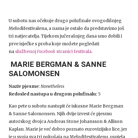
U subotu nas očekuje drugo polufinale ovogodišnjeg
Melodifestivalena, a nama je ostalo da predstavimo još
tri natjecatelja. Tijekom jučerašnjeg dana smo dobili i
prve isječke s proba koje možete pogledati
na
službenoj
Facebook
stranici festivala
.
MARIE BERGMAN & SANNE
SALOMONSEN
Naziv pjesme
:
Nonetheless
Redosled nastupa u drugom polufinalu:
5
Kao pete u subotu nastupit će iskusne Marie Bergman
& Sanne Salomonsen. Njih dvije izvest će pjesmu
autorskog dvojca Andreas Stone Johansson & Allison
Kaplan. Marie je već dobro poznato eurovizijsko lice, jer
je u svoja sva tri pokušaja na Melodifestivalenu, uspjela