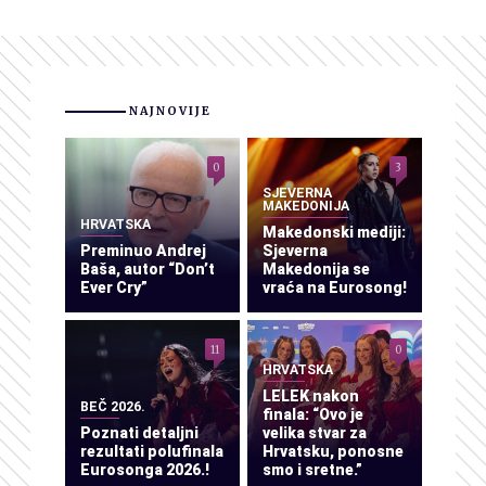
NAJNOVIJE
0
3
SJEVERNA
MAKEDONIJA
HRVATSKA
Makedonski mediji:
Preminuo Andrej
Sjeverna
Baša, autor “Don’t
Makedonija se
Ever Cry”
vraća na Eurosong!
11
0
HRVATSKA
LELEK nakon
BEČ 2026.
finala: “Ovo je
Poznati detaljni
velika stvar za
rezultati polufinala
Hrvatsku, ponosne
Eurosonga 2026.!
smo i sretne.”