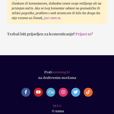
člankom ili komentarom, slobodno iznesi svoje mišljenje ali na
pristojan način. Ako se tvoj komentar odnosi na gramatičke ili
stilske pogreške, problem s web stranicom ili bilo što drugo što
nije vezano uz članak,
javi nam se
.
Trebaš biti prijavljen za komentiranje!
Prijavi se?
Prati
eurosong.hr
na društvenim mrežama
I N F O
O nama