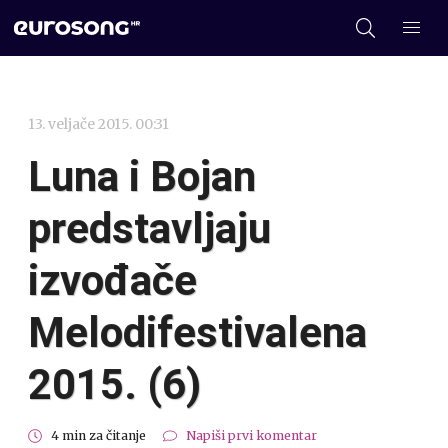
13. veljače 2015. 00:31
Luna i Bojan
predstavljaju
izvođače
Melodifestivalena
2015. (6)
4 min za čitanje
Napiši prvi komentar