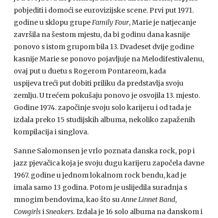
pobjediti i domoći se eurovizijske scene. Prvi put 1971.
godine u sklopu grupe
Family Four
, Marie je natjecanje
završila na šestom mjestu, da bi godinu dana kasnije
ponovo s istom grupom bila 13. Dvadeset dvije godine
kasnije Marie se ponovo pojavljuje na Melodifestivalenu,
ovaj put u duetu s Rogerom Pontareom, kada
uspijeva treći put dobiti priliku da predstavlja svoju
zemlju. U trećem pokušaju ponovo je osvojila 13. mjesto.
Godine 1974. započinje svoju solo karijeru i od tada je
izdala preko 15 studijskih albuma, nekoliko zapaženih
kompilacija i singlova.
Sanne Salomonsen je vrlo poznata danska rock, pop i
jazz pjevačica koja je svoju dugu karijeru započela davne
1967. godine u jednom lokalnom rock bendu, kad je
imala samo 13 godina. Potom je uslijedila suradnja s
mnogim bendovima, kao što su
Anne Linnet Band
,
Cowgirls
i
Sneakers.
Izdala je 16 solo albuma na danskom i