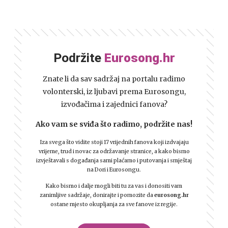
Podržite
Eurosong.hr
Znate li da sav sadržaj na portalu radimo
volonterski, iz ljubavi prema Eurosongu,
izvođačima i zajednici fanova?
Ako vam se sviđa što radimo, podržite nas!
Iza svega što vidite stoji 17 vrijednih fanova koji izdvajaju
vrijeme, trud i novac za održavanje stranice, a kako bismo
izvještavali s događanja sami plaćamo i putovanja i smještaj
na Dori i Eurosongu.
Kako bismo i dalje mogli biti tu za vas i donositi vam
zanimljive sadržaje, donirajte i pomozite da
eurosong.hr
ostane mjesto okupljanja za sve fanove iz regije.