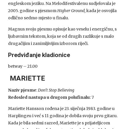
engleskom jeziku. Na Melodifestivalenu sudjelovala je
2005. godine s pjesmom
Higher Ground,
kada je osvojila
odlično sedmo mjesto u finalu.
Magnus svoju pjesmu opisuje kao veselu i energičnu, s
ljubavnim tekstom, koja se od drugih razlikuje s malo
drugačijim i zanimljivijim izborom riječi.
Predviđanje kladionice
betway – 21.00
MARIETTE
Naziv pjesme
:
Don’t Stop Believing
Redosled nastupa u drugom polufinalu:
7
Mariette Hansson rođena je 23. siječnja 1983. godine u
Harplingeu i već s 11 godina je dobila svoju prvu gitaru.
Kada je bila sedmi razred, Mariette je s prijateljicom