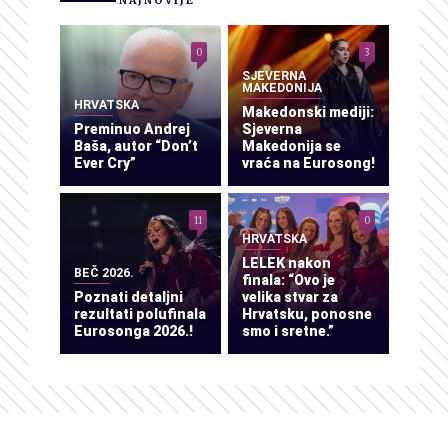
NAJNOVIJE
0
3
SJEVERNA
MAKEDONIJA
HRVATSKA
Makedonski mediji:
Preminuo Andrej
Sjeverna
Baša, autor “Don’t
Makedonija se
Ever Cry”
vraća na Eurosong!
11
0
HRVATSKA
LELEK nakon
BEČ 2026.
finala: “Ovo je
Poznati detaljni
velika stvar za
rezultati polufinala
Hrvatsku, ponosne
Eurosonga 2026.!
smo i sretne.”