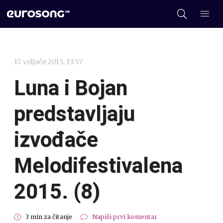
17. veljače 2015. 13:57
Luna i Bojan
predstavljaju
izvođače
Melodifestivalena
2015. (8)
3 min za čitanje
Napiši prvi komentar