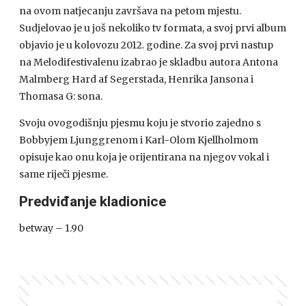
na ovom natjecanju završava na petom mjestu.
Sudjelovao je u još nekoliko tv formata, a svoj prvi album
objavio je u kolovozu 2012. godine. Za svoj prvi nastup
na Melodifestivalenu izabrao je skladbu autora Antona
Malmberg Hard af Segerstada, Henrika Jansona i
Thomasa G: sona.
Svoju ovogodišnju pjesmu koju je stvorio zajedno s
Bobbyjem Ljunggrenom i Karl-Olom Kjellholmom
opisuje kao onu koja je orijentirana na njegov vokal i
same riječi pjesme.
Predviđanje kladionice
betway – 1.90