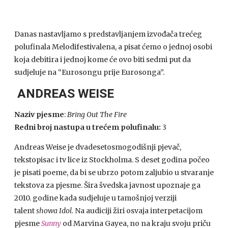
Danas nastavljamo s predstavljanjem izvođača trećeg
polufinala Melodifestivalena, a pisat ćemo o jednoj osobi
koja debitira i jednoj kome će ovo biti sedmi put da
sudjeluje na “Eurosongu prije Eurosonga”.
ANDREAS WEISE
Naziv pjesme
:
Bring Out The Fire
Redni broj nastupa u trećem polufinalu:
3
Andreas Weise je dvadesetosmogodišnji pjevač,
tekstopisac i tv lice iz Stockholma. S deset godina počeo
je pisati poeme, da bi se ubrzo potom zaljubio u stvaranje
tekstova za pjesme. Šira švedska javnost upoznaje ga
2010. godine kada sudjeluje u tamošnjoj verziji
talent
showa Idol.
Na audiciji žiri osvaja interpetacijom
pjesme
Sunny
od Marvina Gayea, no na kraju svoju priču