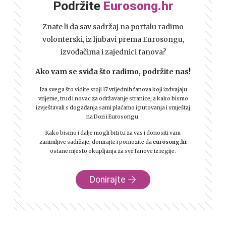
Podržite
Eurosong.hr
Znate li da sav sadržaj na portalu radimo
volonterski, iz ljubavi prema Eurosongu,
izvođačima i zajednici fanova?
Ako vam se sviđa što radimo, podržite nas!
Iza svega što vidite stoji 17 vrijednih fanova koji izdvajaju
vrijeme, trud i novac za održavanje stranice, a kako bismo
izvještavali s događanja sami plaćamo i putovanja i smještaj
na Dori i Eurosongu.
Kako bismo i dalje mogli biti tu za vas i donositi vam
zanimljive sadržaje, donirajte i pomozite da
eurosong.hr
ostane mjesto okupljanja za sve fanove iz regije.
Donirajte