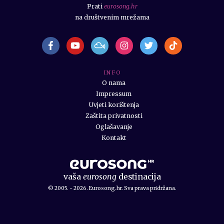
Prati
eurosong.hr
na društvenim mrežama
I N F O
O nama
Impressum
Uvjeti korištenja
Zaštita privatnosti
Oglašavanje
Kontakt
vaša
eurosong
destinacija
© 2005. - 2026. Eurosong.hr. Sva prava pridržana.