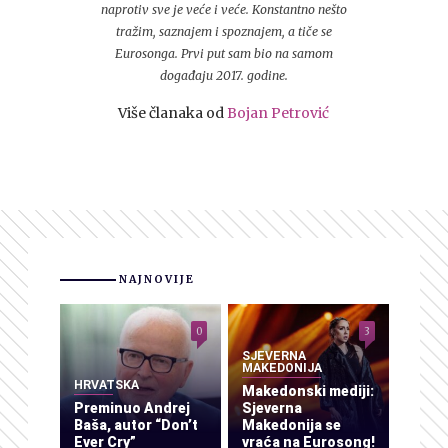
naprotiv sve je veće i veće. Konstantno nešto
tražim, saznajem i spoznajem, a tiče se
Eurosonga. Prvi put sam bio na samom
događaju 2017. godine.
Više članaka od
Bojan Petrović
NAJNOVIJE
0
3
SJEVERNA
MAKEDONIJA
HRVATSKA
Makedonski mediji:
Preminuo Andrej
Sjeverna
Baša, autor “Don’t
Makedonija se
Ever Cry”
vraća na Eurosong!