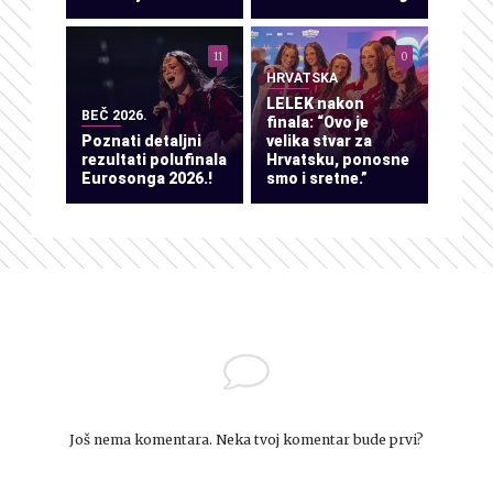
11
0
HRVATSKA
LELEK nakon
BEČ 2026.
finala: “Ovo je
Poznati detaljni
velika stvar za
rezultati polufinala
Hrvatsku, ponosne
Eurosonga 2026.!
smo i sretne.”
Još nema komentara. Neka tvoj komentar bude prvi?