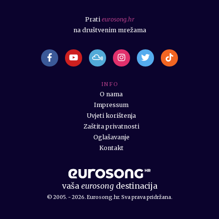
Prati
eurosong.hr
na društvenim mrežama
I N F O
O nama
Impressum
Uvjeti korištenja
Zaštita privatnosti
Oglašavanje
Kontakt
vaša
eurosong
destinacija
© 2005. - 2026. Eurosong.hr. Sva prava pridržana.