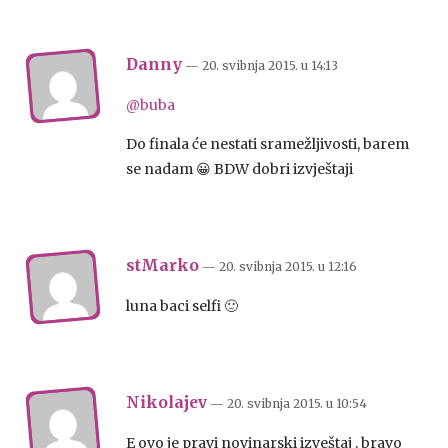
Danny
— 20. svibnja 2015.
u
14:13
@buba
Do finala će nestati sramežljivosti, barem
se nadam 😀 BDW dobri izvještaji
stMarko
— 20. svibnja 2015.
u
12:16
luna baci selfi 🙂
Nikolajev
— 20. svibnja 2015.
u
10:54
E ovo je pravi novinarski izveštaj , bravo