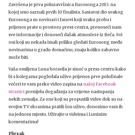
Završena je prva poluzavršnica Eurosonga 2015. na
kojoj smo saznali prvih 10 finalista. Sastavni dio svakog
Eurosonga su novinari i fanovi koji svaku probu i
prijenos prate u prostoru press centra, prenoseći nam
sve informacije i donoseći dašak atmosfere iz Beča. Svi
oni koji su nekada imali priliku gledati Eurosong među
novinarima u gradu domaćinu, znaju koliko zabavno
može biti.
Vaša omiljena Luna boravila je sinoć u press centru kako
bi s kolegama pogledala uživo prijenos prve polufinale
večeri te vam preko video zapisa na
našoj Facebook
stranici
prenijela događanja za vrijeme nastupanja
nekih zemalja. Za one koji su propustili videe dok su na
svojim TV ekranima pratili šou uživo, donosimo vam ih
na jednom mjestu. Uživajte u videima i Luninim
komentarima!
Pljesak