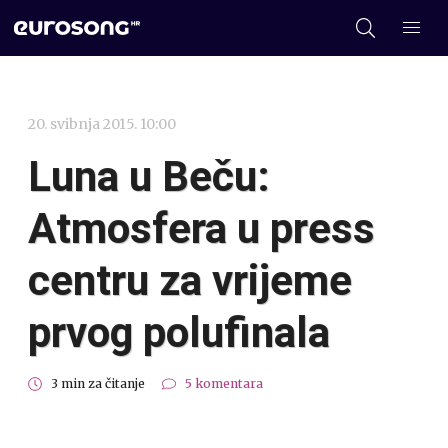
20. svibnja 2015. 10:00
Luna u Beču:
Atmosfera u press
centru za vrijeme
prvog polufinala
3 min za čitanje
5 komentara