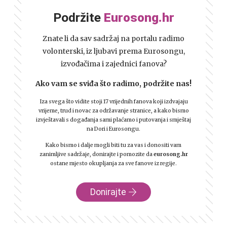
Podržite
Eurosong.hr
Znate li da sav sadržaj na portalu radimo
volonterski, iz ljubavi prema Eurosongu,
izvođačima i zajednici fanova?
Ako vam se sviđa što radimo, podržite nas!
Iza svega što vidite stoji 17 vrijednih fanova koji izdvajaju
vrijeme, trud i novac za održavanje stranice, a kako bismo
izvještavali s događanja sami plaćamo i putovanja i smještaj
na Dori i Eurosongu.
Kako bismo i dalje mogli biti tu za vas i donositi vam
zanimljive sadržaje, donirajte i pomozite da
eurosong.hr
ostane mjesto okupljanja za sve fanove iz regije.
Donirajte