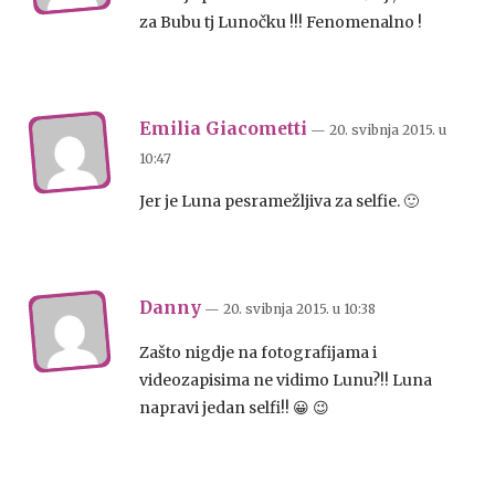
za Bubu tj Lunočku !!! Fenomenalno !
Emilia Giacometti
— 20. svibnja 2015.
u
10:47
Jer je Luna pesramežljiva za selfie. 🙂
Danny
— 20. svibnja 2015.
u
10:38
Zašto nigdje na fotografijama i
videozapisima ne vidimo Lunu?!! Luna
napravi jedan selfi!! 😀 😉