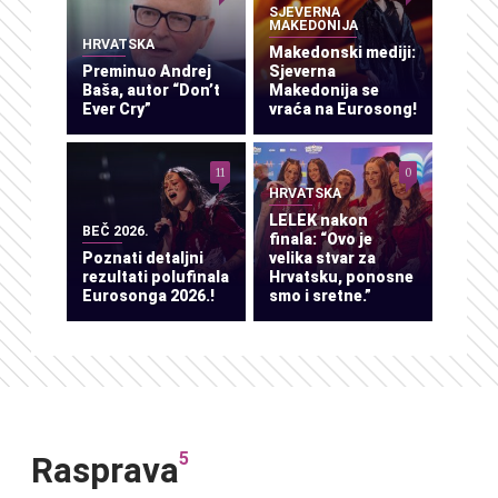
SJEVERNA
MAKEDONIJA
HRVATSKA
Makedonski mediji:
Preminuo Andrej
Sjeverna
Baša, autor “Don’t
Makedonija se
Ever Cry”
vraća na Eurosong!
11
0
HRVATSKA
LELEK nakon
BEČ 2026.
finala: “Ovo je
Poznati detaljni
velika stvar za
rezultati polufinala
Hrvatsku, ponosne
Eurosonga 2026.!
smo i sretne.”
5
Rasprava