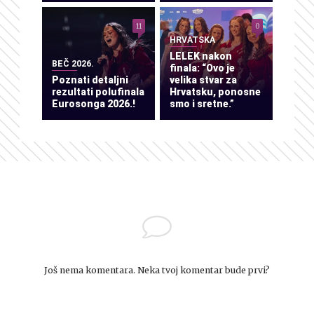
11
0
HRVATSKA
LELEK nakon
BEČ 2026.
finala: “Ovo je
Poznati detaljni
velika stvar za
rezultati polufinala
Hrvatsku, ponosne
Eurosonga 2026.!
smo i sretne.”
Još nema komentara. Neka tvoj komentar bude prvi?