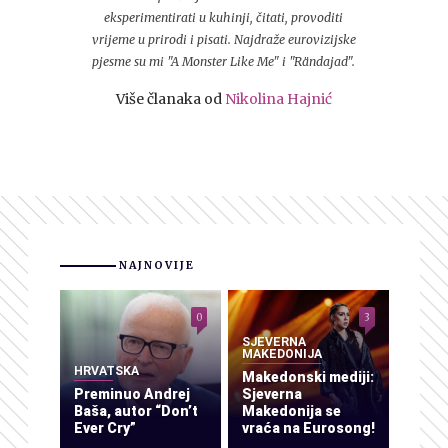
eksperimentirati u kuhinji, čitati, provoditi
vrijeme u prirodi i pisati. Najdraže eurovizijske
pjesme su mi "A Monster Like Me" i "Rändajad".
Više članaka od
Nikolina Hajnić
NAJNOVIJE
0
3
SJEVERNA
MAKEDONIJA
HRVATSKA
Makedonski mediji:
Preminuo Andrej
Sjeverna
Baša, autor “Don’t
Makedonija se
Ever Cry”
vraća na Eurosong!