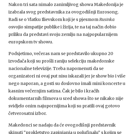
Nakon tri sata nimalo zanimljivog showa Makedonija je
izabrala svog predstavnika za ovogodišnji Eurosong.
Radi se o Vlatku Ilievskom koji je s pjesmom
Rusinka
osvojio simpatije publike i žirija, te na taj način dobio
priliku da predstavi svoju zemlju na najpopularnijem
europskom tv showu.
Podsjetimo, večeras nam se predstavilo ukupno 20
izvođača koji su prošli raniju selekciju makedonske
nacionalne televizije. Treba napomenuti da se
organizatori ni ovaj put nisu iskazali jer je show bio i više
nego naporan, a gosti su doslovno imali mini koncerte u
kasnim večernjim satima. Čak je bilo i kraćih
dokumentarnih filmova u sred showa što se nikako nije
svidjelo onim najupornijima koji su pratili ovaj gotovo
četverosatni izbor.
Makedonci se nadaju da će ovogodišnji predstavnik
skinuti “prokletstvo zapinjanja u polufinalu” s kojim se