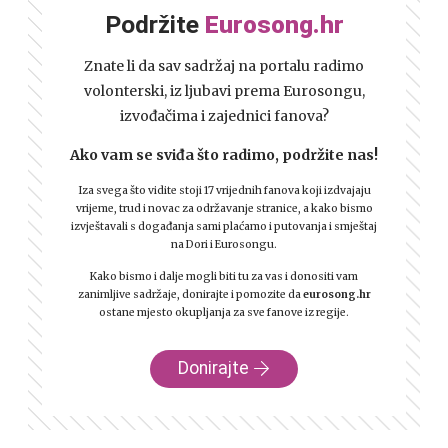
Podržite
Eurosong.hr
Znate li da sav sadržaj na portalu radimo
volonterski, iz ljubavi prema Eurosongu,
izvođačima i zajednici fanova?
Ako vam se sviđa što radimo, podržite nas!
Iza svega što vidite stoji 17 vrijednih fanova koji izdvajaju
vrijeme, trud i novac za održavanje stranice, a kako bismo
izvještavali s događanja sami plaćamo i putovanja i smještaj
na Dori i Eurosongu.
Kako bismo i dalje mogli biti tu za vas i donositi vam
zanimljive sadržaje, donirajte i pomozite da
eurosong.hr
ostane mjesto okupljanja za sve fanove iz regije.
Donirajte