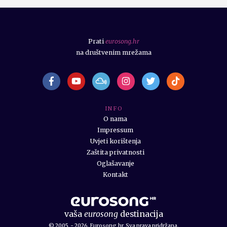
Prati
eurosong.hr
na društvenim mrežama
I N F O
O nama
Impressum
Uvjeti korištenja
Zaštita privatnosti
Oglašavanje
Kontakt
vaša
eurosong
destinacija
© 2005. - 2026. Eurosong.hr. Sva prava pridržana.