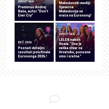
HRVATSKA
Makedonski mediji:
Preminuo Andrej
Sjeverna
Baša, autor “Don’t
Makedonija se
Ever Cry”
vraća na Eurosong!
11
0
HRVATSKA
LELEK nakon
BEČ 2026.
finala: “Ovo je
Poznati detaljni
velika stvar za
rezultati polufinala
Hrvatsku, ponosne
Eurosonga 2026.!
smo i sretne.”