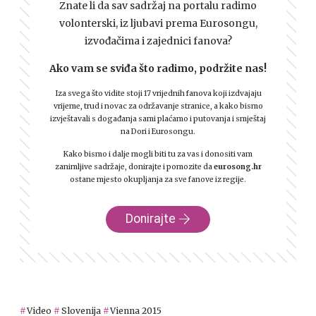
Znate li da sav sadržaj na portalu radimo
volonterski, iz ljubavi prema Eurosongu,
izvođačima i zajednici fanova?
Ako vam se sviđa što radimo, podržite nas!
Iza svega što vidite stoji 17 vrijednih fanova koji izdvajaju
vrijeme, trud i novac za održavanje stranice, a kako bismo
izvještavali s događanja sami plaćamo i putovanja i smještaj
na Dori i Eurosongu.
Kako bismo i dalje mogli biti tu za vas i donositi vam
zanimljive sadržaje, donirajte i pomozite da
eurosong.hr
ostane mjesto okupljanja za sve fanove iz regije.
Donirajte
Video
Slovenija
Vienna 2015