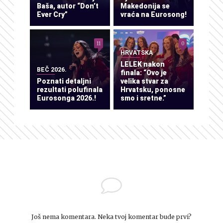
Baša, autor “Don’t
Makedonija se
Ever Cry”
vraća na Eurosong!
11
0
HRVATSKA
LELEK nakon
BEČ 2026.
finala: “Ovo je
Poznati detaljni
velika stvar za
rezultati polufinala
Hrvatsku, ponosne
Eurosonga 2026.!
smo i sretne.”
Još nema komentara. Neka tvoj komentar bude prvi?