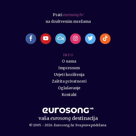
Prati
eurosong.hr
na društvenim mrežama
I N F O
O nama
Impressum
Uvjeti korištenja
Zaštita privatnosti
Oglašavanje
Kontakt
vaša
eurosong
destinacija
© 2005. - 2026. Eurosong.hr. Sva prava pridržana.