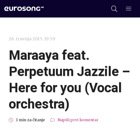
26. travnja 2015. 19:59
Maraaya feat.
Perpetuum Jazzile –
Here for you (Vocal
orchestra)
1 min za čitanje
Napiši prvi komentar