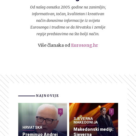
Od našeg osnutka 2005. godine na zanimljiv,
informativan, točan, kvalitetan i kreativan
način donosimo informacije iz svijeta
Eurosonga i trudimo se da Hrvatsku i zemlje
regije predstavimo na što bolji način.
Više članaka od
Eurosong.hr
NAJNOVIJE
0
3
SJEVERNA
MAKEDONIJA
HRVATSKA
Makedonski mediji:
Preminuo Andrej
Sjeverna