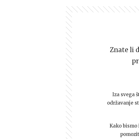
Znate li 
pr
Iza svega š
održavanje st
Kako bismo i 
pomozi