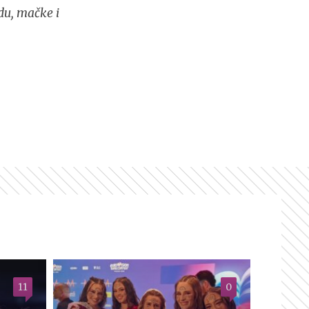
du, mačke i
11
0