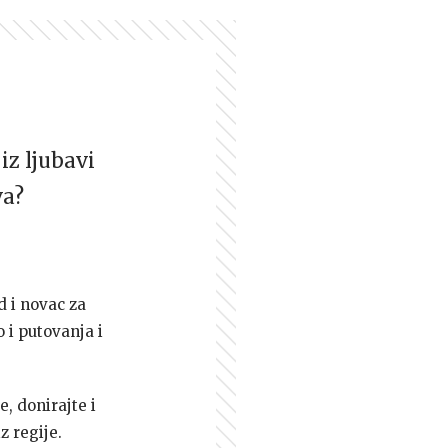
iz ljubavi
va?
d i novac za
 i putovanja i
e, donirajte i
z regije.