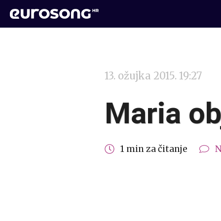
13. ožujka 2015. 19:27
Maria ob
1 min za čitanje
N