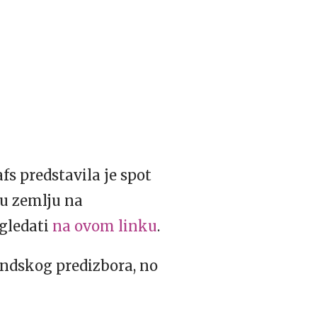
s predstavila je spot
ku zemlju na
ogledati
na ovom linku
.
landskog predizbora, no