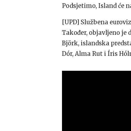
Podsjetimo, Island će n
[UPD] Službena euroviz
Također, objavljeno je d
Björk, islandska predsta
Dór, Alma Rut i Íris Hól