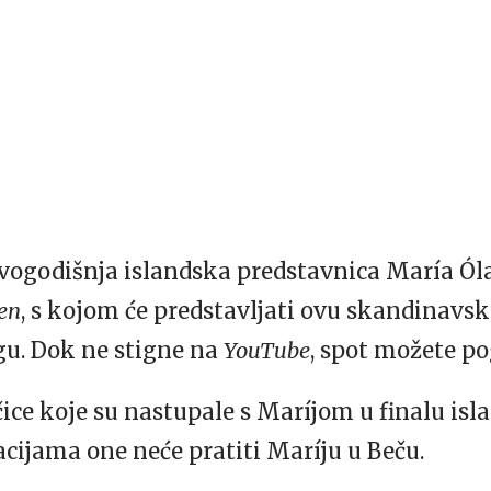
vogodišnja islandska predstavnica María Ólaf
en
, s kojom će predstavljati ovu skandinavs
u. Dok ne stigne na
YouTube
, spot možete p
ačice koje su nastupale s Maríjom u finalu is
ijama one neće pratiti Maríju u Beču.