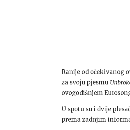
Ranije od očekivanog o
za svoju pjesmu
Unbrok
ovogodišnjem Eurosong
U spotu su i dvije ples
prema zadnjim informac