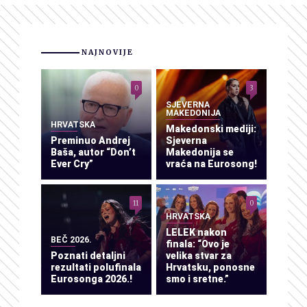
NAJNOVIJE
0
3
SJEVERNA
MAKEDONIJA
HRVATSKA
Makedonski mediji:
Preminuo Andrej
Sjeverna
Baša, autor “Don’t
Makedonija se
Ever Cry”
vraća na Eurosong!
11
0
HRVATSKA
LELEK nakon
BEČ 2026.
finala: “Ovo je
Poznati detaljni
velika stvar za
rezultati polufinala
Hrvatsku, ponosne
Eurosonga 2026.!
smo i sretne.”