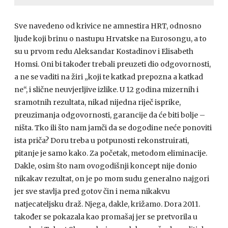
Sve navedeno od krivice ne amnestira
HRT
, odnosno
ljude koji brinu o nastupu Hrvatske na Eurosongu, a to
su u prvom redu Aleksandar Kostadinov i Elisabeth
Homsi. Oni bi također trebali preuzeti dio odgovornosti,
a ne se vaditi na žiri „koji te katkad prepozna a katkad
ne“, i slične neuvjerljive izlike. U 12 godina mizernih i
sramotnih rezultata, nikad nijedna riječ isprike,
preuzimanja odgovornosti, garancije da će biti bolje –
ništa. Tko ili što nam jamči da se dogodine neće ponoviti
ista priča? Doru treba u potpunosti rekonstruirati,
pitanje je samo kako. Za početak, metodom eliminacije.
Dakle, osim što nam ovogodišnji koncept nije donio
nikakav rezultat, on je po mom sudu generalno najgori
jer sve stavlja pred gotov čin i nema nikakvu
natjecateljsku draž. Njega, dakle, križamo. Dora 2011.
također se pokazala kao promašaj jer se pretvorila u