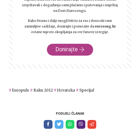
izvještavali s događanja sami plaćamo i putovanja i smještaj
na Dori i Eurosongu.
Kako bismo i dalje mogli biti tu za vas i donositi vam
zanimljive sadržaje, donirajte i pomozite da
eurosong.hr
ostane mjesto okupljanja za sve fanove iz regije.
Donirajte
Europuls
Baku 2012
Hrvatska
Specijal
PODIJELI ČLANAK