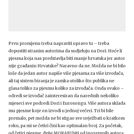
Prvu promjenu treba napraviti upravo tu – treba
dopustiti stranim autorima da sudjeluju na Dori. Hoće li
pjesma koja nas predstavlja biti manje hrvatska jer autor
nije građanin Hrvatske? Naravno da ne. Možda ne bi bilo
loše da jedan autor napiše više pjesama za više izvođača,
ali taj sistem biranja je zamka utoliko što publika ne
glasa toliko za pjesmu koliko za izvođača. Onda ovako –
odredi se izvođač zainteresiran da narednih nekoliko
mjeseci sve podredi Dori i Eurosongu. Više autora sklada
mu pjesme koje on izvodi u jednoj večeri. Tri bi bile
premalo, pet možda ne bi stigao sve uvježbati u kratkom
roku, pa mi se četiri čini kao optimalan broj. Za početak,
od četiri pjesme, dvije
MORAJU
biti od inozemnih autora.