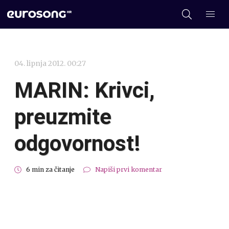
04. lipnja 2012. 00:27
MARIN: Krivci,
preuzmite
odgovornost!
6 min za čitanje
Napiši prvi komentar