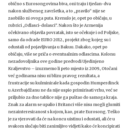
obično s Eurosongovima biva, oni traju i tjedan-dva
nakon službenog završetka, a to „pravilo“ nije se
zaobišlo ni ovoga puta. Krenulo je, opet po običaju, u
rubrici „Odlasci-dolasci“. Nakon što je Armenija
očekivano objavila povratak, isto se očekuje i od Poljske,
samo da odrade
EURO
2012., projekt zbog kojeg su i
odustali od pojavljivanja u Bakuu. Dakako, opet po
običaju, više se priča o eventualnim odlascima. Kolonu
nezadovoljnika ove godine predvodi Ujedinjeno
Kraljevstvo – izuzmemo li peto mjesto iz 2009., Otočani
već godinama nisu ni blizu pravog rezultata, a
frustracije su kulminirale kada gospodin Humperdinck
u Azerbajdžanu ne da nije uspio primirisati vrhu, već se
priljubio za dno tablice nije ga puštao do samoga kraja.
Znak za alarm se upalio i Britanci više nisu mogli glumiti
nezainteresiranost s kojom, kao, prate Eurosong. Teško
je za vjerovati da će na koncu uistinu i odustati, ali će u
svakom slučaju biti zanimljivo vidjeti kako će koncipirati