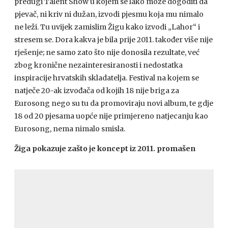
predugi Talent Show u kojem se lako može dogoditi da
pjevač, ni kriv ni dužan, izvodi pjesmu koja mu nimalo
ne leži. Tu uvijek zamislim Žigu kako izvodi „Lahor“ i
stresem se. Dora kakva je bila prije 2011. također više nije
rješenje; ne samo zato što nije donosila rezultate, već
zbog kronične nezainteresiranosti i nedostatka
inspiracije hrvatskih skladatelja. Festival na kojem se
natječe 20-ak izvođača od kojih 18 nije briga za
Eurosong nego su tu da promoviraju novi album, te gdje
18 od 20 pjesama uopće nije primjereno natjecanju kao
Eurosong, nema nimalo smisla.
Žiga pokazuje zašto je koncept iz 2011. promašen