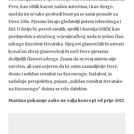
Prvo, kao oblik kazne našim autorima, i kao drugo,
možda im se tako probudi bunt pa se sami ponude za
Doru 2014. Pjesmu biraju gledatelji putem televotinga i
žiri. U žiriju bi, pored ostalih, sjedili i Ksenija Urličić kao
predsjednica stručnog ocjenjivačkog suda te jedan član
udruge Eurofest Hrvatska. Njegovi glasovi bili bi ustvari
konačan zbroj glasova koji bi uoči Dore pjesama
dodijelili članovi udruge. Znam da ni ovaj sistem nije
savršen, ali sam uvjeren da bi, osim zanimljivije Dore,
donio i solidan rezultat na Eurosongu. Nažalost, iz
sadašnje perspektiva, pojam „solidan rezultat Hrvatske
na Eurosongu“ doima se vrlo dalekim.
Martina pokazuje zašto ne valja koncept od prije 2011.