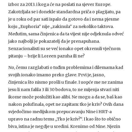
izbor za 2013. i koga će na poslati na sjever Europe.
Zakotrljala se i donekle standardna priča o plagijatu, pa
je u roku od par sati ispalo da gotovo da i nema pjesme
koju „Euphoria“ nije „zakinula“ za nekoliko taktova.
Međutim, sama činjenica da ta vijest nije odjeknula odveć
jako najbolji je pokazatelj da je prenapuhana.
Senzacionalisti su se već ionako opet okrenuli vječnom
pitanju – brije li Loreen pazuha ili ne?
No, čemu razglabati o tuđim problemima i dilemama kad
svojih ionako imamo preko glave. Prvi je, jasno,
činjenica što nismo prošli u finale. I uopće me ne zanima
jesu li nam falila 3 ili 30 bodova, to ne mijenja stvari niti
ikome može poslužiti kao alibi. Ne mogu a da se, baš kao
nakon polufinala, opet ne zapitam: tko je kriv? Ovih dana
svjedočimo medijskom prepucavanju Nine i
HRT
-a
upravo na radnu temu „Tko je kriv?“. I kao što to obično
biva, istina je negdje u sredini. Krenimo od Nine. Njezin