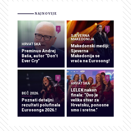
NAJNOVIJE
0
3
SJEVERNA
MAKEDONIJA
HRVATSKA
Makedonski mediji:
Preminuo Andrej
Sjeverna
Baša, autor “Don’t
Makedonija se
Ever Cry”
vraća na Eurosong!
11
0
HRVATSKA
LELEK nakon
BEČ 2026.
finala: “Ovo je
Poznati detaljni
velika stvar za
rezultati polufinala
Hrvatsku, ponosne
Eurosonga 2026.!
smo i sretne.”