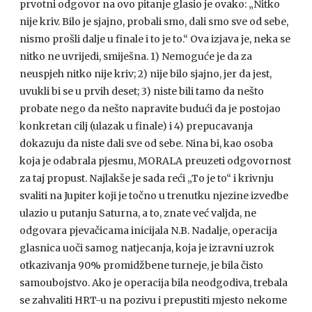
prvotni odgovor na ovo pitanje glasio je ovako: „Nitko
nije kriv. Bilo je sjajno, probali smo, dali smo sve od sebe,
nismo prošli dalje u finale i to je to.“ Ova izjava je, neka se
nitko ne uvrijedi, smiješna. 1) Nemoguće je da za
neuspjeh nitko nije kriv; 2) nije bilo sjajno, jer da jest,
uvukli bi se u prvih deset; 3) niste bili tamo da nešto
probate nego da nešto napravite budući da je postojao
konkretan cilj (ulazak u finale) i 4) prepucavanja
dokazuju da niste dali sve od sebe. Nina bi, kao osoba
koja je odabrala pjesmu,
MORALA
preuzeti odgovornost
za taj propust. Najlakše je sada reći „To je to“ i krivnju
svaliti na Jupiter koji je točno u trenutku njezine izvedbe
ulazio u putanju Saturna, a to, znate već valjda, ne
odgovara pjevačicama inicijala N.B. Nadalje, operacija
glasnica uoči samog natjecanja, koja je izravni uzrok
otkazivanja 90% promidžbene turneje, je bila čisto
samoubojstvo. Ako je operacija bila neodgodiva, trebala
se zahvaliti
HRT
-u na pozivu i prepustiti mjesto nekome