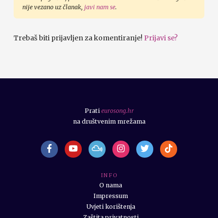
nije vezano uz članak,
javi nam se
.
Trebaš biti prijavljen za komentiranje!
Prijavi se?
Prati
eurosong.hr
na društvenim mrežama
I N F O
O nama
Impressum
Uvjeti korištenja
Zaštita privatnosti