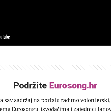
Podržite
Eurosong.hr
da sav sadržaj na portalu radimo volonterski, 
ema Eurosongu, izvođačima i zajednici fano