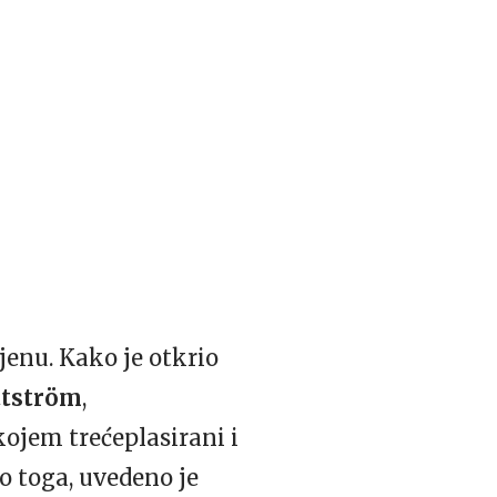
jenu. Kako je otkrio
ttström
,
ojem trećeplasirani i
to toga, uvedeno je