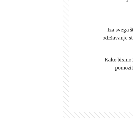
Iza svega š
održavanje st
Kako bismo i 
pomozi