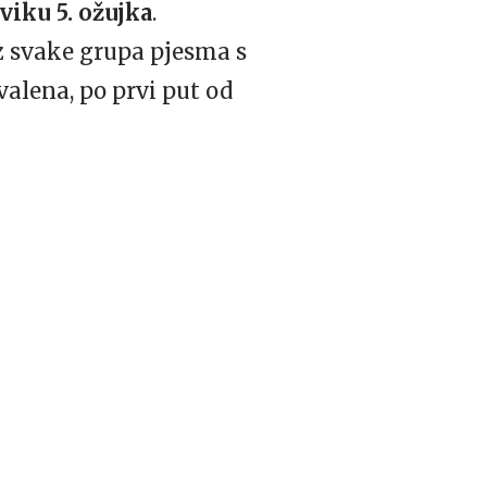
sviku
5. ožujka
.
iz svake grupa pjesma s
ivalena, po prvi put od