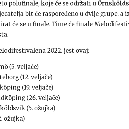
eto polufinale, koje će se održati u
Örnsköld
atelja bit će raspoređeno u dvije grupe, a 
irat će se u finale. Time će finale Melodifest
sta.
lodifestivalena 2022. jest ovaj:
lmö
(5. veljače)
öteborg
(12. veljače)
nköping (19. veljače)
Lidköping
(26. veljače)
sköldsvik
(5. ožujka)
. ožujka)