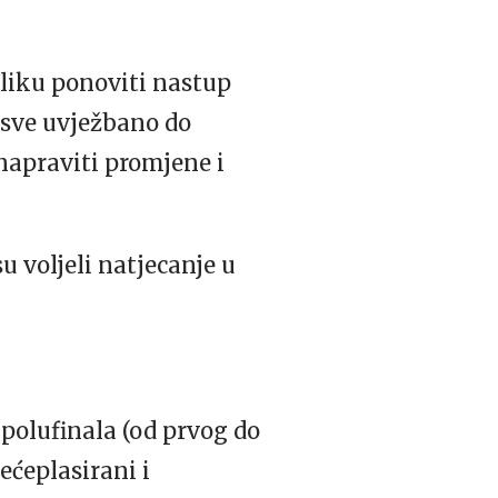
iliku ponoviti nastup
 sve uvježbano do
napraviti promjene i
u voljeli natjecanje u
polufinala (od prvog do
rećeplasirani i