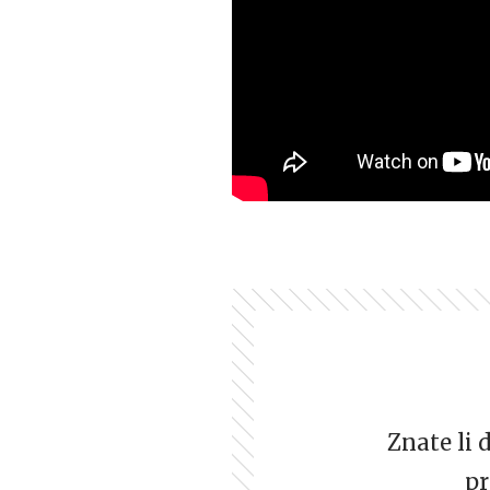
Znate li 
pr