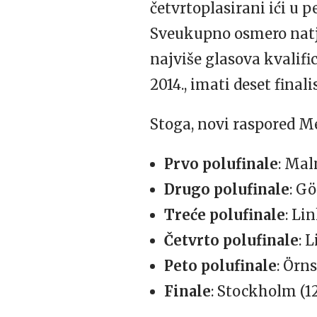
četvrtoplasirani ići u p
Sveukupno osmero natjec
najviše glasova kvalific
2014., imati deset finali
Stoga, novi raspored Me
Prvo polufinale
: Ma
Drugo polufinale
: G
Treće polufinale
: Li
Četvrto polufinale
: 
Peto polufinale
: Örn
Finale
: Stockholm (12