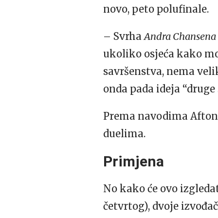
novo, peto polufinale.
– Svrha
Andra Chansena
ukoliko osjeća kako mož
savršenstva, nema veli
onda pada ideja “druge 
Prema navodima Aftonbla
duelima.
Primjena
No kako će ovo izgleda
četvrtog), dvoje izvođača