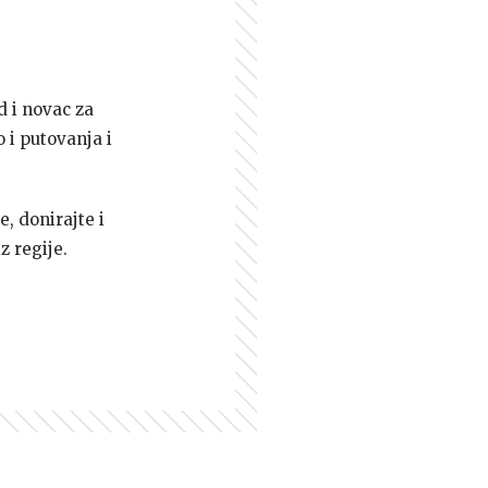
d i novac za
 i putovanja i
e, donirajte i
z regije.