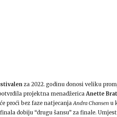
stivalen
za 2022. godinu donosi veliku prom
 potvrdila projektna menadžerica
Anette Bra
će proći bez faze natjecanja
Andra Chansen
u k
ufinala dobiju “drugu šansu” za finale. Umjes