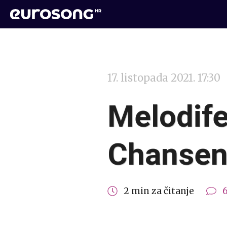
17. listopada 2021. 17:30
Melodife
Chanse
2 min za čitanje