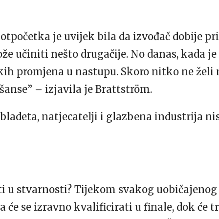
otpočetka je uvijek bila da izvođač dobije pr
e učiniti nešto drugačije. No danas, kada je
kih promjena u nastupu. Skoro nitko ne želi 
šanse” – izjavila je Brattström.
deta, natjecatelji i glazbena industrija nis
ti u stvarnosti? Tijekom svakog uobičajenog 
 će se izravno kvalificirati u finale, dok će t