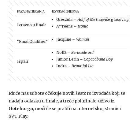
FAZA NATJECANJA
IZVOĐAČ I PJESMA
Greczula –
Half of Me
(najviše glasova publi
Izravno u finale
A*Teens –
Iconic
Jacqline –
Woman
“Final Qualifier”
Noll2 –
Berusade ord
Junior Lerin –
Copacabana Boy
Ispali
Indra –
Beautiful Lie
Iduće nas subote očekuje novih šestoro izvođača koji se
nadaju odlasku u finale, a treće polufinale, uživo iz
Göteborga
, moći će se pratiti na internetskoj stranici
SVT Play.