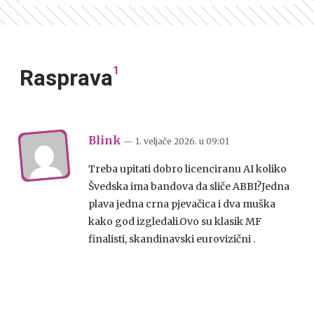
1
Rasprava
Blink
— 1. veljače 2026.
u
09:01
Treba upitati dobro licenciranu AI koliko
Švedska ima bandova da sliče ABBI?Jedna
plava jedna crna pjevačica i dva muška
kako god izgledali.Ovo su klasik MF
finalisti, skandinavski eurovizični .