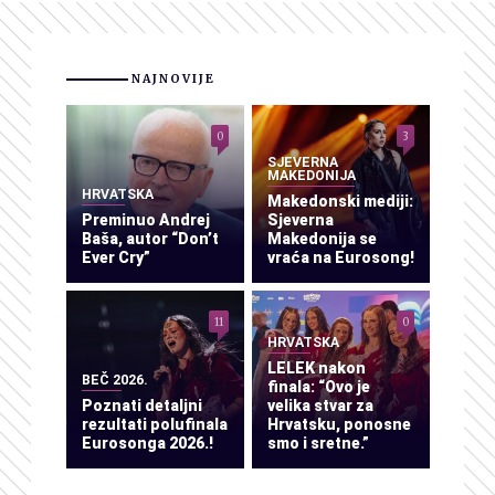
NAJNOVIJE
0
3
SJEVERNA
MAKEDONIJA
HRVATSKA
Makedonski mediji:
Preminuo Andrej
Sjeverna
Baša, autor “Don’t
Makedonija se
Ever Cry”
vraća na Eurosong!
11
0
HRVATSKA
LELEK nakon
BEČ 2026.
finala: “Ovo je
Poznati detaljni
velika stvar za
rezultati polufinala
Hrvatsku, ponosne
Eurosonga 2026.!
smo i sretne.”