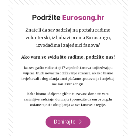
Podržite
Eurosong.hr
Znate li da sav sadržaj na portalu radimo
volonterski, iz ljubavi prema Eurosongu,
izvođačima i zajednici fanova?
Ako vam se sviđa što radimo, podržite nas!
Iza svega što vidite stoji 17 vrijednih fanova koji izdvajaju
vrijeme, trud i novac za održavanje stranice, a kako bismo
izvještavali s događanja sami plaćamo i putovanja i smještaj
na Dori i Eurosongu.
Kako bismo i dalje mogli biti tu za vas i donositi vam
zanimljive sadržaje, donirajte i pomozite da
eurosong.hr
ostane mjesto okupljanja za sve fanove iz regije.
Donirajte