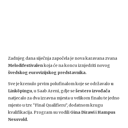
Zadnjeg dana siječnja započela je nova karavana zvana
Melodifestivalen
koja će na koncu iznjedriti novog
švedskog eurovizijskog predstavnika.
Sve je krenulo prvim polufinalom koje se održavalo
u
Linköpingu
, u Saab Areni, gdje se
šestero izvođača
natjecalo za dva izravna mjesta u velikom finalu te jedno
mjesto u tzv. “Final Qualifieru”, dodatnom krugu
kvalifikacija. Program su vodili
Gina Dirawi i Hampus
Nessvold.