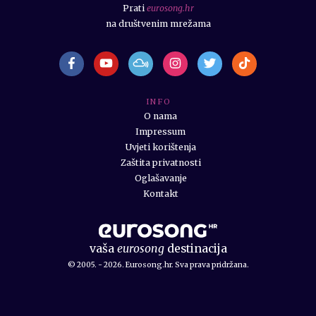
Prati
eurosong.hr
na društvenim mrežama
I N F O
O nama
Impressum
Uvjeti korištenja
Zaštita privatnosti
Oglašavanje
Kontakt
vaša
eurosong
destinacija
© 2005. - 2026. Eurosong.hr. Sva prava pridržana.