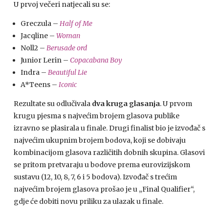
U prvoj večeri natjecali su se:
Greczula –
Half of Me
Jacqline –
Woman
Noll2 –
Berusade ord
Junior Lerin –
Copacabana Boy
Indra –
Beautiful Lie
A*Teens –
Iconic
Rezultate su odlučivala
dva kruga glasanja
. U prvom
krugu pjesma s najvećim brojem glasova publike
izravno se plasirala u finale. Drugi finalist bio je izvođač s
najvećim ukupnim brojem bodova, koji se dobivaju
kombinacijom glasova različitih dobnih skupina. Glasovi
se pritom pretvaraju u bodove prema eurovizijskom
sustavu (12, 10, 8, 7, 6 i 5 bodova). Izvođač s trećim
najvećim brojem glasova prošao je u „Final Qualifier“,
gdje će dobiti novu priliku za ulazak u finale.